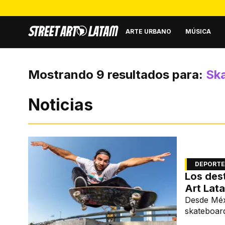
ARTE URBANO
MÚSICA
Mostrando
9
resultados para:
Sk
Noticias
DEPORTE
Los des
Art Lat
Desde Méxi
skateboard
estilo sobr