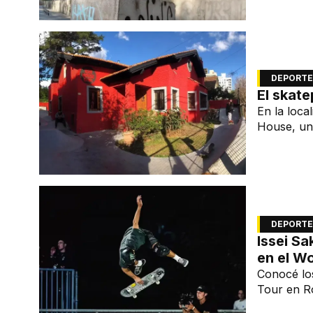
DEPORTE
El skat
En la loca
House, un
Fernando R
DEPORTE
Issei S
en el W
Conocé los
Tour en R