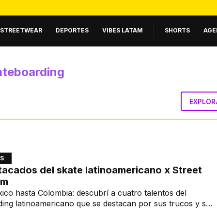
STREETWEAR
DEPORTES
VIBES LATAM
SHORTS
AGE
ateboarding
EXPLOR
S
tacados del skate latinoamericano x Street
am
co hasta Colombia: descubrí a cuatro talentos del
ing latinoamericano que se destacan por sus trucos y su
e la tabla.