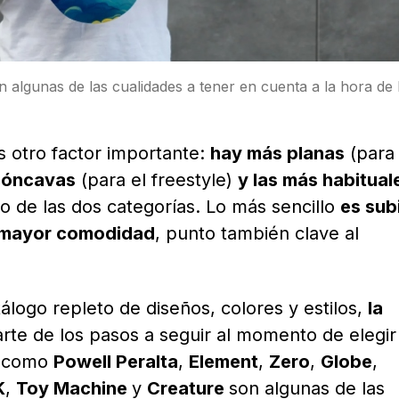
n algunas de las cualidades a tener en cuenta a la hora de 
es otro factor importante:
hay más planas
(para
cóncavas
(para el freestyle)
y las más habitual
 de las dos categorías. Lo más sencillo
es sub
a mayor comodidad
, punto también clave al
álogo repleto de diseños, colores y estilos,
la
rte de los pasos a seguir al momento de elegir
os como
Powell Peralta
,
Element
,
Zero
,
Globe
,
K
,
Toy Machine
y
Creature
son algunas de las