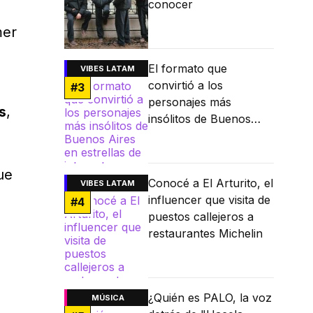
conocer
mer
El formato que
VIBES LATAM
convirtió a los
#
3
personajes más
s
,
insólitos de Buenos
Aires en estrellas de
internet
ue
Conocé a El Arturito, el
VIBES LATAM
influencer que visita de
#
4
puestos callejeros a
restaurantes Michelin
¿Quién es PALO, la voz
MÚSICA