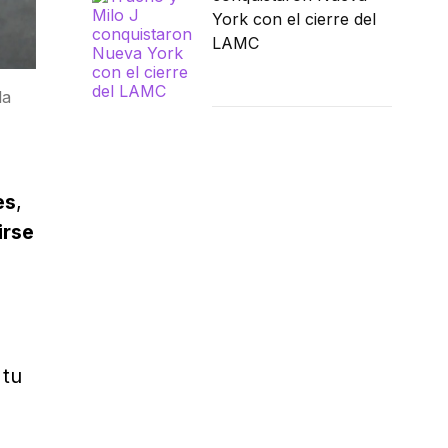
York con el cierre del
LAMC
la
es
,
irse
 tu