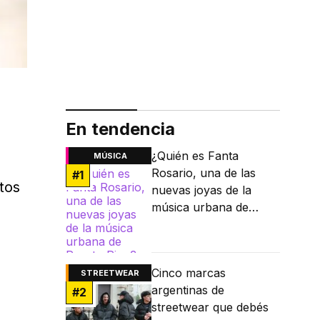
En tendencia
¿Quién es Fanta
MÚSICA
Rosario, una de las
#
1
tos
nuevas joyas de la
música urbana de
Puerto Rico?
Cinco marcas
STREETWEAR
argentinas de
#
2
streetwear que debés