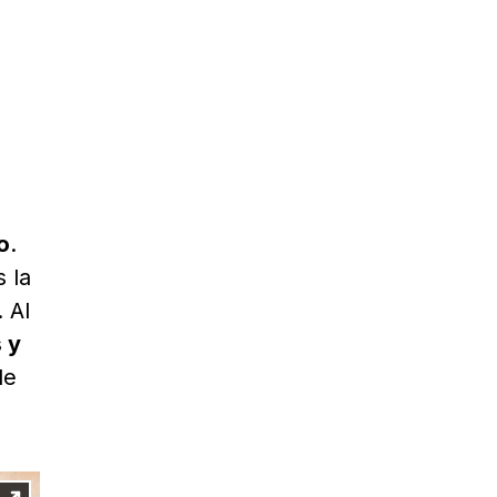
o
.
 la
 Al
s y
de