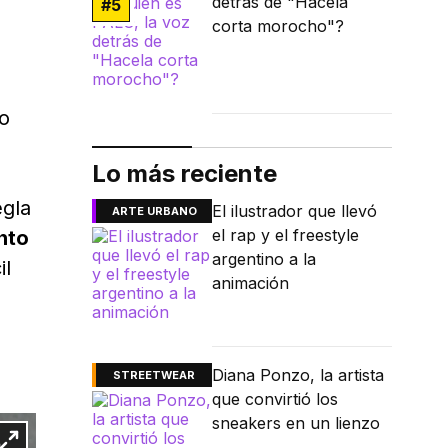
detrás de "Hacela
#
5
corta morocho"?
to
Lo más reciente
egla
El ilustrador que llevó
ARTE URBANO
el rap y el freestyle
nto
argentino a la
il
animación
Diana Ponzo, la artista
STREETWEAR
que convirtió los
sneakers en un lienzo