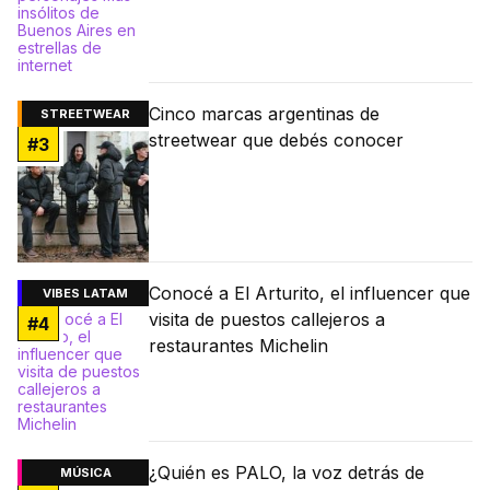
Cinco marcas argentinas de
STREETWEAR
streetwear que debés conocer
#
3
Conocé a El Arturito, el influencer que
VIBES LATAM
visita de puestos callejeros a
#
4
restaurantes Michelin
¿Quién es PALO, la voz detrás de
MÚSICA