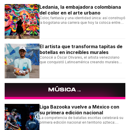
Ledania, la embajadora colombiana
del color en el arte urbano
Color, fantasía y una identidad única: así construyó
la bogotana una carrera que hoy la coloca entre
las figuras femeninas más destacadas del
muralismo latino.
El artista que transforma tapitas de
botellas en increíbles murales
Conocé a Óscar Olivares, el artista venezolano
que conquistó Latinoamérica creando murales
con tapas recicladas.
→
MÚSICA
Liga Bazooka vuelve a México con
su primera edición nacional
La competencia de batallas escritas celebrará su
primera edición nacional en territorio azteca:
conocé la cartelera, la fecha y cómo conseguir