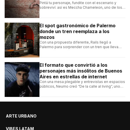
Pintá tu personaje, fundite con el escenario y
sobreviví: así es Meccha Chameleon, uno de los
videojuegos independientes del momento.
El spot gastronómico de Palermo
donde un tren reemplaza a los
mozos
Con una propuesta diferente, Rails llegó a
Palermo para sorprender con un tren que lleva
cada pedido hasta la mesa y una carta de
hamburguesas, sándwiches y más.
El formato que convirtió a los
personajes más insólitos de Buenos
Aires en estrellas de internet
Con una mesa plegable y entrevistas en espacios
públicos, Neumo creó “De la calle al living”, uno
de los formatos más virales de las redes
argentinas.
ARTE URBANO
VIBES LATAM