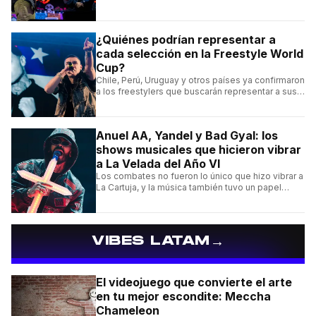
entradas.
¿Quiénes podrían representar a
cada selección en la Freestyle World
Cup?
Chile, Perú, Uruguay y otros países ya confirmaron
a los freestylers que buscarán representar a sus
selecciones en el torneo organizado por Urban
Roosters.
Anuel AA, Yandel y Bad Gyal: los
shows musicales que hicieron vibrar
a La Velada del Año VI
Los combates no fueron lo único que hizo vibrar a
La Cartuja, y la música también tuvo un papel
central en el evento organizado por el español
Ibai Llanos.
→
VIBES LATAM
El videojuego que convierte el arte
en tu mejor escondite: Meccha
Chameleon