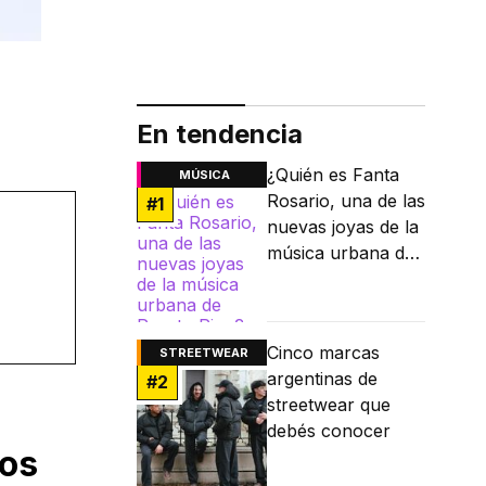
En tendencia
¿Quién es Fanta
MÚSICA
Rosario, una de las
#
1
nuevas joyas de la
música urbana de
Puerto Rico?
Cinco marcas
STREETWEAR
argentinas de
#
2
streetwear que
debés conocer
gos