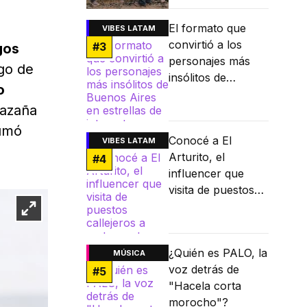
El formato que
VIBES LATAM
convirtió a los
#
3
gos
personajes más
go de
insólitos de
o
Buenos Aires en
hazaña
estrellas de
internet
umó
Conocé a El
VIBES LATAM
Arturito, el
#
4
influencer que
visita de puestos
callejeros a
restaurantes
Michelin
¿Quién es PALO, la
MÚSICA
voz detrás de
#
5
"Hacela corta
morocho"?