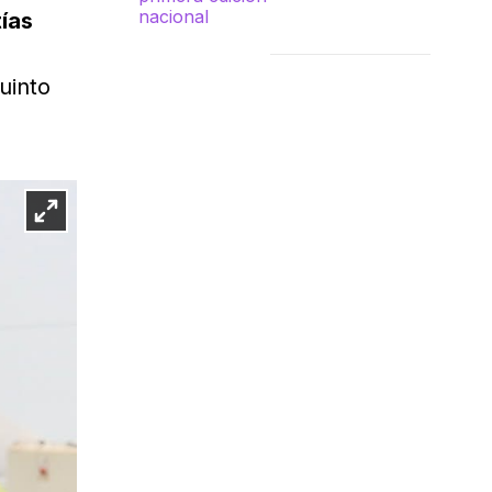
ías
uinto