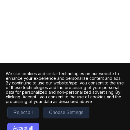
We use cookies and similar technologies on our website to
enhance your experience and personalize content and ads.
By continuing to use our website/app, you consent to the use
of these technologies and the processing of your personal
data for personalized and non-personalized advertising. By
clicking 'Accept', you consent to the use of cookies and the
processing of your data as described above
Reject all
Choose Settings
Accept all