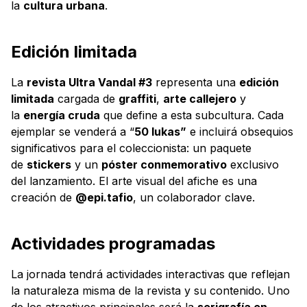
la
cultura urbana
.
Edición limitada
La
revista Ultra Vandal #3
representa una
edición
limitada
cargada de
graffiti
,
arte callejero
y
la
energía cruda
que define a esta subcultura. Cada
ejemplar se venderá a “
50 lukas”
e incluirá obsequios
significativos para el coleccionista: un paquete
de
stickers
y un
póster conmemorativo
exclusivo
del lanzamiento. El arte visual del afiche es una
creación de
@epi.tafio
, un colaborador clave.
Actividades programadas
La jornada tendrá actividades interactivas que reflejan
la naturaleza misma de la revista y su contenido. Uno
de los atractivos principales será la
serigrafía en