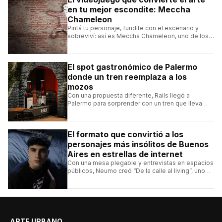
en tu mejor escondite: Meccha
Chameleon
Pintá tu personaje, fundite con el escenario y
sobreviví: así es Meccha Chameleon, uno de los
videojuegos independientes del momento.
El spot gastronómico de Palermo
donde un tren reemplaza a los
mozos
Con una propuesta diferente, Rails llegó a
Palermo para sorprender con un tren que lleva
cada pedido hasta la mesa y una carta de
hamburguesas, sándwiches y más.
El formato que convirtió a los
personajes más insólitos de Buenos
Aires en estrellas de internet
Con una mesa plegable y entrevistas en espacios
públicos, Neumo creó “De la calle al living”, uno
de los formatos más virales de las redes
argentinas.
ARTE URBANO