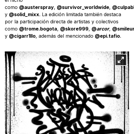
como
@austerspray
,
@survivor_worldwide
,
@culpabl
y
@solid_mixx
. La edición limitada también destaca
por la participación directa de artistas y colectivos
como
@trome.bogota
,
@skore999
,
@
arcor
,
@smileu
y
@cigarr1llo
, además del mencionado
@epi.tafio
.