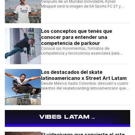
Después de un Mundial inolvidable, Kylian
Mbappé será la imagen de EA Sports FC 27 y
alcanzará un récord histórico dentro de la
franquicia.
Los conceptos que tenés que
conocer para entender una
competencia de parkour
Conocé los movimientos, formatos de
competencia y tecnicismos esenciales para
seguir una competencia de parkour sin perderte
ningún detalle.
Los destacados del skate
latinoamericano x Street Art Latam
Desde México hasta Colombia: descubrí a cuatro
talentos del skateboarding latinoamericano que
se destacan por sus trucos y su estilo sobre la
tabla.
→
VIBES LATAM
El videojuego que convierte el arte