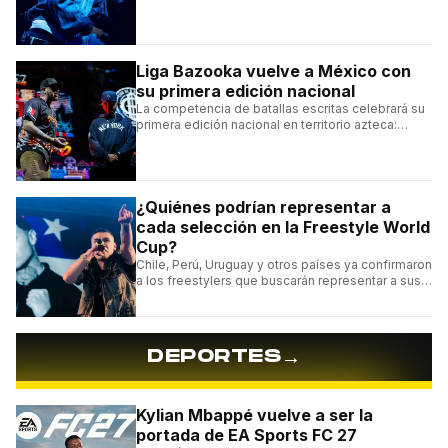
urbana argentina a uno de los escenarios más
emblemáticos.
Liga Bazooka vuelve a México con
su primera edición nacional
La competencia de batallas escritas celebrará su
primera edición nacional en territorio azteca:
conocé la cartelera, la fecha y cómo conseguir
entradas.
¿Quiénes podrían representar a
cada selección en la Freestyle World
Cup?
Chile, Perú, Uruguay y otros países ya confirmaron
a los freestylers que buscarán representar a sus
selecciones en el torneo organizado por Urban
Roosters.
→
DEPORTES
Kylian Mbappé vuelve a ser la
portada de EA Sports FC 27