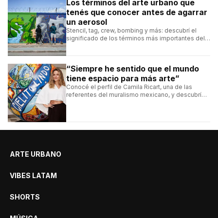
Los términos del arte urbano que
tenés que conocer antes de agarrar
un aerosol
Stencil, tag, crew, bombing y más: descubrí el
significado de los términos más importantes del
arte urbano y el muralismo.
“Siempre he sentido que el mundo
tiene espacio para más arte”
Conocé el perfil de Camila Ricart, una de las
referentes del muralismo mexicano, y descubrí
cómo construyó su estilo y sus obras más
destacadas.
ARTE URBANO
VIBES LATAM
SHORTS