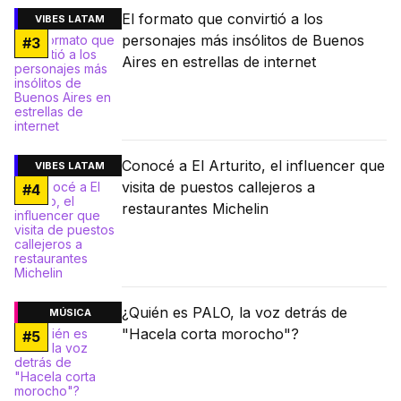
El formato que convirtió a los
VIBES LATAM
personajes más insólitos de Buenos
#
3
Aires en estrellas de internet
Conocé a El Arturito, el influencer que
VIBES LATAM
visita de puestos callejeros a
#
4
restaurantes Michelin
¿Quién es PALO, la voz detrás de
MÚSICA
"Hacela corta morocho"?
#
5