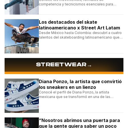
competencia y tecnicismos esenciales para
seguir una competencia de parkour sin perderte
ningún detalle.
Los destacados del skate
latinoamericano x Street Art Latam
Desde México hasta Colombia: descubrí a cuatro
talentos del skateboarding latinoamericano que
se destacan por sus trucos y su estilo sobre la
tabla.
→
STREETWEAR
Diana Ponzo, la artista que convirtió
los sneakers en un lienzo
Conocé el perfil de Diana Ponzo, la artista
mexicana que se transformó en una de las
grandes referentes de la customización de
sneakers en Latinoamérica.
“Nosotros abrimos una puerta para
que la gente quiera saber un poco