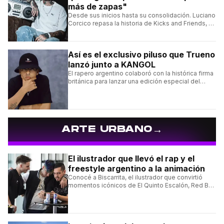
más de zapas"
Desde sus inicios hasta su consolidación. Luciano
Corcico repasa la historia de Kicks and Friends, el
proyecto que transformó la cultura sneaker en
Argentina.
Así es el exclusivo piluso que Trueno
lanzó junto a KANGOL
El rapero argentino colaboró con la histórica firma
británica para lanzar una edición especial del
clásico Bermuda Casual.
→
ARTE URBANO
El ilustrador que llevó el rap y el
freestyle argentino a la animación
Conocé a Biscarrita, el ilustrador que convirtió
momentos icónicos de El Quinto Escalón, Red Bull
Batalla y Liga Bazooka en piezas de animación.