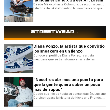
latinoamericano x Street Art Latam
Desde México hasta Colombia: descubrí a cuatro
talentos del skateboarding latinoamericano que
se destacan por sus trucos y su estilo sobre la
tabla.
→
STREETWEAR
Diana Ponzo, la artista que convirtió
los sneakers en un lienzo
Conocé el perfil de Diana Ponzo, la artista
mexicana que se transformó en una de las
grandes referentes de la customización de
sneakers en Latinoamérica.
“Nosotros abrimos una puerta para
que la gente quiera saber un poco
más de zapas"
Desde sus inicios hasta su consolidación. Luciano
Corcico repasa la historia de Kicks and Friends, el
proyecto que transformó la cultura sneaker en
Argentina.