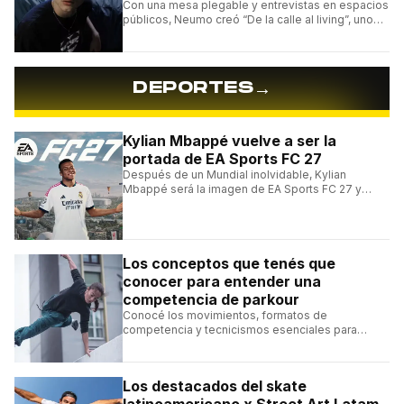
Con una mesa plegable y entrevistas en espacios
públicos, Neumo creó “De la calle al living”, uno
de los formatos más virales de las redes
argentinas.
→
DEPORTES
Kylian Mbappé vuelve a ser la
portada de EA Sports FC 27
Después de un Mundial inolvidable, Kylian
Mbappé será la imagen de EA Sports FC 27 y
alcanzará un récord histórico dentro de la
franquicia.
Los conceptos que tenés que
conocer para entender una
competencia de parkour
Conocé los movimientos, formatos de
competencia y tecnicismos esenciales para
seguir una competencia de parkour sin perderte
ningún detalle.
Los destacados del skate