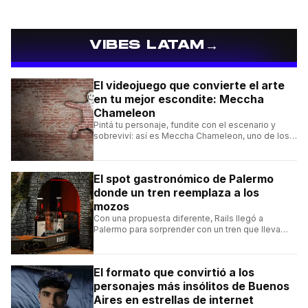
→
VIBES LATAM
El videojuego que convierte el arte
en tu mejor escondite: Meccha
Chameleon
Pintá tu personaje, fundite con el escenario y
sobreviví: así es Meccha Chameleon, uno de los
videojuegos independientes del momento.
El spot gastronómico de Palermo
donde un tren reemplaza a los
mozos
Con una propuesta diferente, Rails llegó a
Palermo para sorprender con un tren que lleva
cada pedido hasta la mesa y una carta de
hamburguesas, sándwiches y más.
El formato que convirtió a los
personajes más insólitos de Buenos
Aires en estrellas de internet