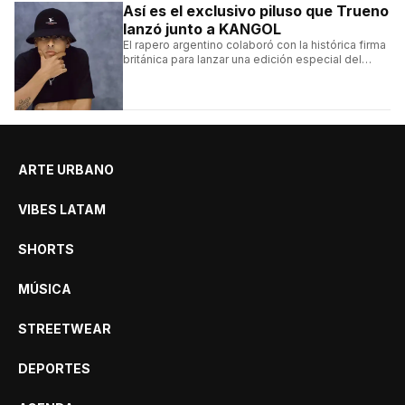
Así es el exclusivo piluso que Trueno
lanzó junto a KANGOL
El rapero argentino colaboró con la histórica firma
británica para lanzar una edición especial del
clásico Bermuda Casual.
ARTE URBANO
VIBES LATAM
SHORTS
MÚSICA
STREETWEAR
DEPORTES