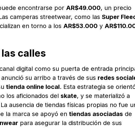
puede encontrarse por
AR$49.000
, un precio
 Las camperas streetwear, como las
Super Flee
cializan en torno a los
AR$53.000
y
AR$110.0
las calles
 canal digital como su puerta de entrada princip
anunció su arribo a través de sus
redes social
su
tienda online local
. Esta estrategia se orient
o los aficionados del
skate
, y se materializó a
 La ausencia de tiendas físicas propias no fue u
ue la marca se apoyó en
tiendas asociadas
de
anwear
para asegurar la distribución de sus