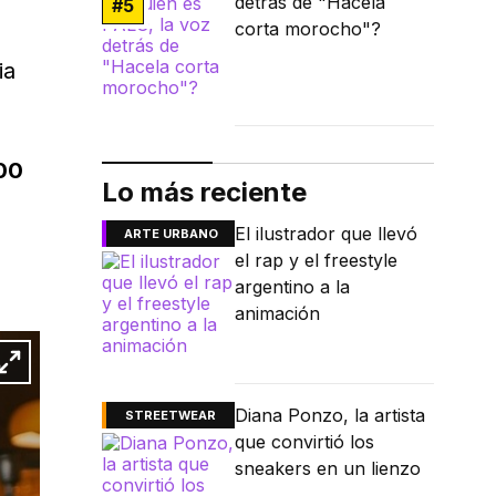
detrás de "Hacela
#
5
corta morocho"?
ia
00
Lo más reciente
El ilustrador que llevó
ARTE URBANO
el rap y el freestyle
argentino a la
animación
Diana Ponzo, la artista
STREETWEAR
que convirtió los
sneakers en un lienzo