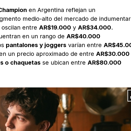
Champion
en Argentina reflejan un
egmento medio-alto del mercado de indumentar
oscilan entre
AR$19.000
y
AR$34.000
.
uentran en un rango de
AR$40.000
los
pantalones y joggers
varían entre
AR$45.0
nen un precio aproximado de entre
AR$30.000
s o chaquetas
se ubican entre
AR$80.000