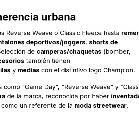
herencia urbana
os Reverse Weave o Classic Fleece hasta
reme
ntalones deportivos/joggers
,
shorts de
selección de
camperas/chaquetas
(bomber,
cesorios
también tienen
ilas
y
medias
con el distintivo logo Champion.
es como "Game Day", "Reverse Weave" y "Classi
na
de la marca, reconocida por haber
inventad
 como un referente de la
moda streetwear
.