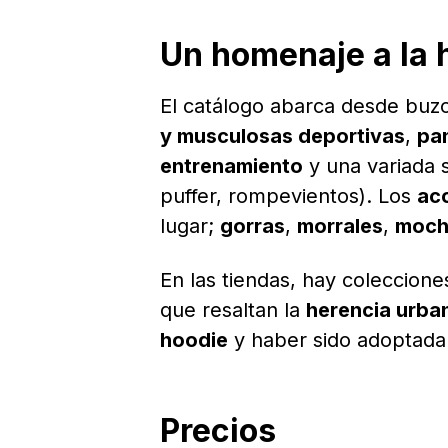
Un homenaje a la 
El catálogo abarca desde buz
y musculosas deportivas
,
pa
entrenamiento
y una variada 
puffer, rompevientos). Los
ac
lugar;
gorras
,
morrales
,
moch
En las tiendas, hay coleccion
que resaltan la
herencia urba
hoodie
y haber sido adoptada
Precios