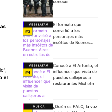
conocer
El formato que
VIBES LATAM
ras
convirtió a los
#
3
personajes más
insólitos de Buenos
Aires en estrellas de
internet
Conocé a El Arturito, el
VIBES LATAM
c",
influencer que visita de
#
4
o el
puestos callejeros a
restaurantes Michelin
¿Quién es PALO, la voz
MÚSICA