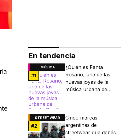
En tendencia
¿Quién es Fanta
MÚSICA
ria
Rosario, una de las
#
1
nuevas joyas de la
música urbana de
Puerto Rico?
nte
Cinco marcas
STREETWEAR
argentinas de
#
2
streetwear que debés