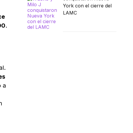
York con el cierre del
LAMC
ce
00
.
al.
es
ó a
n