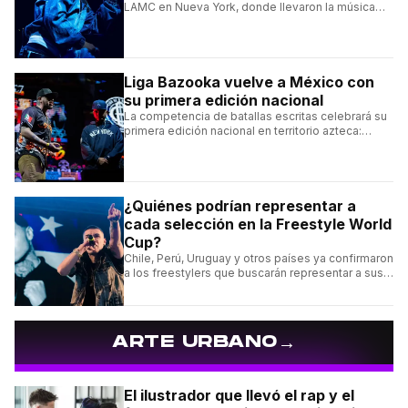
LAMC en Nueva York, donde llevaron la música
urbana argentina a uno de los escenarios más
emblemáticos.
Liga Bazooka vuelve a México con
su primera edición nacional
La competencia de batallas escritas celebrará su
primera edición nacional en territorio azteca:
conocé la cartelera, la fecha y cómo conseguir
entradas.
¿Quiénes podrían representar a
cada selección en la Freestyle World
Cup?
Chile, Perú, Uruguay y otros países ya confirmaron
a los freestylers que buscarán representar a sus
selecciones en el torneo organizado por Urban
Roosters.
→
ARTE URBANO
El ilustrador que llevó el rap y el