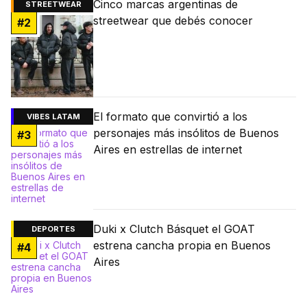
Cinco marcas argentinas de
STREETWEAR
streetwear que debés conocer
#
2
El formato que convirtió a los
VIBES LATAM
personajes más insólitos de Buenos
#
3
Aires en estrellas de internet
Duki x Clutch Básquet el GOAT
DEPORTES
estrena cancha propia en Buenos
#
4
Aires