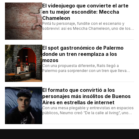
El videojuego que convierte el arte
en tu mejor escondite: Meccha
Chameleon
Pintá tu personaje, fundite con el escenario y
sobreviví: así es Meccha Chameleon, uno de los
videojuegos independientes del momento.
El spot gastronómico de Palermo
donde un tren reemplaza a los
mozos
Con una propuesta diferente, Rails llegó a
Palermo para sorprender con un tren que lleva
cada pedido hasta la mesa y una carta de
hamburguesas, sándwiches y más.
El formato que convirtió a los
personajes más insólitos de Buenos
Aires en estrellas de internet
Con una mesa plegable y entrevistas en espacios
públicos, Neumo creó “De la calle al living”, uno
de los formatos más virales de las redes
argentinas.