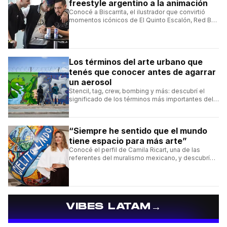
freestyle argentino a la animación
Conocé a Biscarrita, el ilustrador que convirtió
momentos icónicos de El Quinto Escalón, Red Bull
Batalla y Liga Bazooka en piezas de animación.
Los términos del arte urbano que
tenés que conocer antes de agarrar
un aerosol
Stencil, tag, crew, bombing y más: descubrí el
significado de los términos más importantes del
arte urbano y el muralismo.
“Siempre he sentido que el mundo
tiene espacio para más arte”
Conocé el perfil de Camila Ricart, una de las
referentes del muralismo mexicano, y descubrí
cómo construyó su estilo y sus obras más
destacadas.
→
VIBES LATAM