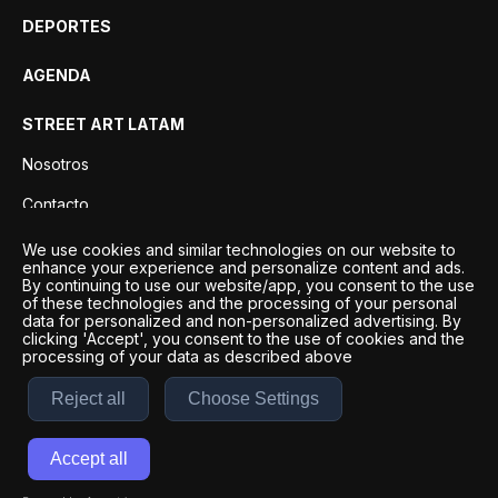
DEPORTES
AGENDA
STREET ART LATAM
Nosotros
Contacto
Privacidad
We use cookies and similar technologies on our website to
enhance your experience and personalize content and ads.
By continuing to use our website/app, you consent to the use
of these technologies and the processing of your personal
data for personalized and non-personalized advertising. By
clicking 'Accept', you consent to the use of cookies and the
processing of your data as described above
Reject all
Choose Settings
Desarrollo por
Esto es Agencia Digital | ©
2026
Accept all
Términos y condiciones
|
Políticas de privacidad