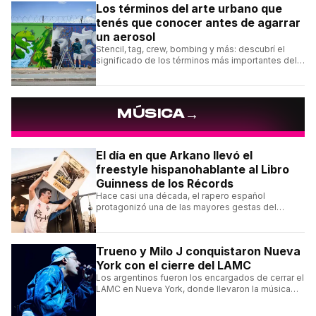
Los términos del arte urbano que
tenés que conocer antes de agarrar
un aerosol
Stencil, tag, crew, bombing y más: descubrí el
significado de los términos más importantes del
arte urbano y el muralismo.
→
MÚSICA
El día en que Arkano llevó el
freestyle hispanohablante al Libro
Guinness de los Récords
Hace casi una década, el rapero español
protagonizó una de las mayores gestas del
freestyle hispano con una sesión de más de un
día de improvisación contínua.
Trueno y Milo J conquistaron Nueva
York con el cierre del LAMC
Los argentinos fueron los encargados de cerrar el
LAMC en Nueva York, donde llevaron la música
urbana argentina a uno de los escenarios más
emblemáticos.