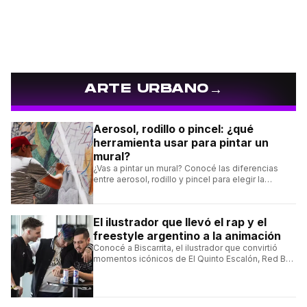
→
ARTE URBANO
Aerosol, rodillo o pincel: ¿qué
herramienta usar para pintar un
mural?
¿Vas a pintar un mural? Conocé las diferencias
entre aerosol, rodillo y pincel para elegir la
herramienta indicada para cada intervención
artística.
El ilustrador que llevó el rap y el
freestyle argentino a la animación
Conocé a Biscarrita, el ilustrador que convirtió
momentos icónicos de El Quinto Escalón, Red Bull
Batalla y Liga Bazooka en piezas de animación.