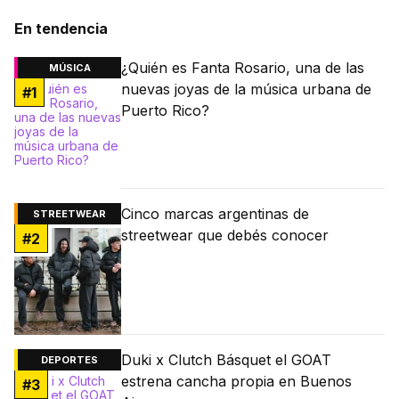
En tendencia
¿Quién es Fanta Rosario, una de las
MÚSICA
nuevas joyas de la música urbana de
#
1
Puerto Rico?
Cinco marcas argentinas de
STREETWEAR
streetwear que debés conocer
#
2
Duki x Clutch Básquet el GOAT
DEPORTES
estrena cancha propia en Buenos
#
3