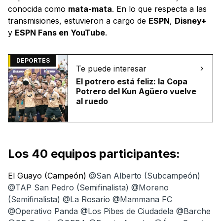
conocida como
mata-mata
. En lo que respecta a las
transmisiones, estuvieron a cargo de
ESPN
,
Disney+
y
ESPN Fans en YouTube
.
DEPORTES
Te puede interesar
El potrero está feliz: la Copa
Potrero del Kun Agüero vuelve
al ruedo
Los 40 equipos participantes:
El Guayo (Campeón)
@San Alberto (Subcampeón)
@TAP San Pedro (Semifinalista) @Moreno
(Semifinalista) @La Rosario @Mammana FC
@Operativo Panda @Los Pibes de Ciudadela @Barche