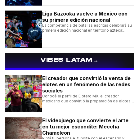
Liga Bazooka vuelve a México con
su primera edición nacional
La competencia de batallas escritas celebrará su
primera edición nacional en territorio azteca:
conocé la cartelera, la fecha y cómo conseguir
entradas.
→
VIBES LATAM
El creador que convirtió la venta de
elotes en un fenómeno de las redes
sociales
Conocé el perfil de Elotero MX, el creador
mexicano que convirtió la preparación de elotes y
raspados en un fenómeno viral desde las calles
de California.
El videojuego que convierte el arte
en tu mejor escondite: Meccha
Chameleon
Pintá tu personaje, fundite con el escenario y