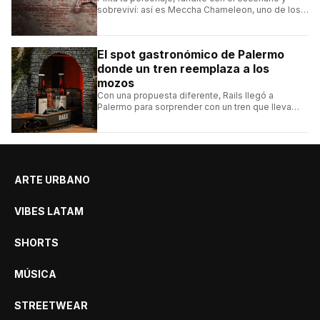
sobreviví: así es Meccha Chameleon, uno de los
videojuegos independientes del momento.
El spot gastronómico de Palermo
donde un tren reemplaza a los
mozos
Con una propuesta diferente, Rails llegó a
Palermo para sorprender con un tren que lleva
cada pedido hasta la mesa y una carta de
hamburguesas, sándwiches y más.
ARTE URBANO
VIBES LATAM
SHORTS
MÚSICA
STREETWEAR