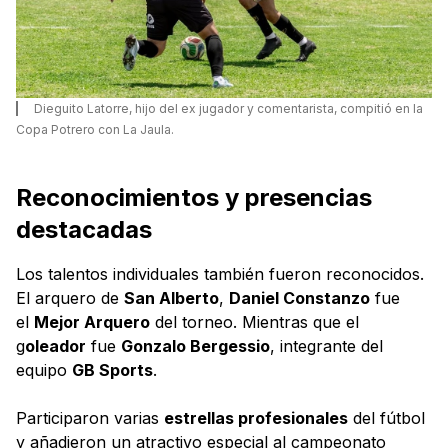
Dieguito Latorre, hijo del ex jugador y comentarista, compitió en la
Copa Potrero con La Jaula.
Reconocimientos y presencias
destacadas
Los talentos individuales también fueron reconocidos.
El arquero de
San Alberto
,
Daniel Constanzo
fue
el
Mejor Arquero
del torneo. Mientras que el
g
oleador
fue
Gonzalo Bergessio
, integrante del
equipo
GB Sports
.
Participaron varias
estrellas profesionales
del fútbol
y añadieron un atractivo especial al campeonato