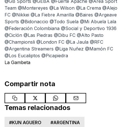
@GB Sports @GEBA @Fuerte Apache @Área Sport
Team @Montereyes @La Wilson @La Crema @Alejo
FC @Nikkei @La Fiebre Amarilla @Baires @Argeave
Sports @Bidonaccio @Todo Suela @Mi Abuela Lala
@Federación Colombiana @Social y Deportivo 1936
@Ciclón @Las Piedras @Dibu FC @Alto Pasto
@Championsli @London FC @La Jaula @RFC
@Argentina Streamers @Liga Nuñez @Mamón FC
@Los Eucaliptos @Picapiedra
La Gambeta
Compartir nota
Temas relacionados
#
KUN AGUERO
#
ARGENTINA