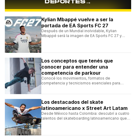
→
DEPORTES
Kylian Mbappé vuelve a ser la
portada de EA Sports FC 27
Después de un Mundial inolvidable, Kylian
Mbappé será la imagen de EA Sports FC 27 y
alcanzará un récord histórico dentro de la
franquicia.
Los conceptos que tenés que
conocer para entender una
competencia de parkour
Conocé los movimientos, formatos de
competencia y tecnicismos esenciales para
seguir una competencia de parkour sin perderte
ningún detalle.
Los destacados del skate
latinoamericano x Street Art Latam
Desde México hasta Colombia: descubrí a cuatro
talentos del skateboarding latinoamericano que
se destacan por sus trucos y su estilo sobre la
tabla.