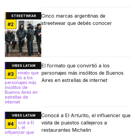
Cinco marcas argentinas de
STREETWEAR
streetwear que debés conocer
#
2
El formato que convirtió a los
VIBES LATAM
personajes más insólitos de Buenos
#
3
Aires en estrellas de internet
Conocé a El Arturito, el influencer que
VIBES LATAM
visita de puestos callejeros a
#
4
restaurantes Michelin