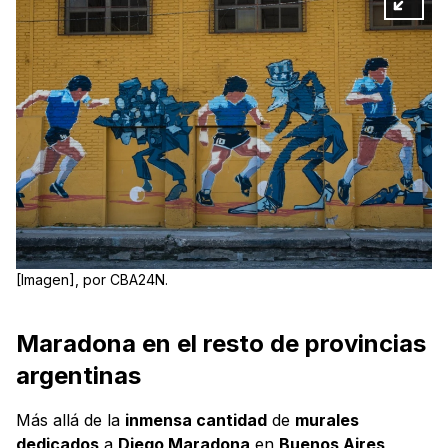
[Imagen], por CBA24N.
Maradona en el resto de provincias
argentinas
Más allá de la
inmensa cantidad
de
murales
dedicados
a
Diego Maradona
en
Buenos Aires
,