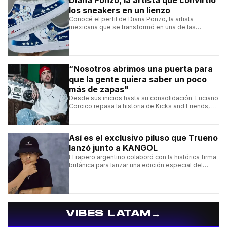
Diana Ponzo, la artista que convirtió
los sneakers en un lienzo
Conocé el perfil de Diana Ponzo, la artista
mexicana que se transformó en una de las
grandes referentes de la customización de
sneakers en Latinoamérica.
“Nosotros abrimos una puerta para
que la gente quiera saber un poco
más de zapas"
Desde sus inicios hasta su consolidación. Luciano
Corcico repasa la historia de Kicks and Friends, el
proyecto que transformó la cultura sneaker en
Argentina.
Así es el exclusivo piluso que Trueno
lanzó junto a KANGOL
El rapero argentino colaboró con la histórica firma
británica para lanzar una edición especial del
clásico Bermuda Casual.
→
VIBES LATAM