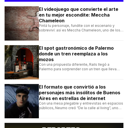
El videojuego que convierte el arte
en tu mejor escondite: Meccha
Chameleon
Pintá tu personaje, fundite con el escenario y
sobreviví: así es Meccha Chameleon, uno de los
videojuegos independientes del momento.
El spot gastronómico de Palermo
donde un tren reemplaza a los
mozos
Con una propuesta diferente, Rails llegó a
Palermo para sorprender con un tren que lleva
cada pedido hasta la mesa y una carta de
hamburguesas, sándwiches y más.
El formato que convirtió a los
personajes más insólitos de Buenos
Aires en estrellas de internet
Con una mesa plegable y entrevistas en espacios
públicos, Neumo creó “De la calle al living”, uno
de los formatos más virales de las redes
argentinas.