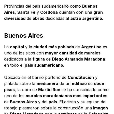
Provincias del país sudamericano como
Buenos
Aires
,
Santa Fe
y
Córdoba
cuentan con una
gran
diversidad
de
obras
dedicadas al
astro argentino
.
Buenos Aires
La
capital
y la
ciudad
más poblada
de
Argentina
es
uno de los sitios con
mayor cantidad de murales
dedicados a la
figura
de
Diego Armando Maradona
en todo el
país sudamericano
.
Ubicado en el barrio porteño de
Constitución
y
pintado sobre la
medianera
de un
edificio
de
doce
pisos
, la obra de
Martín Ron
se ha consolidado como
uno de los
murales maradonianos más importantes
de
Buenos Aires
y del
país
. El artista y su equipo de
trabajo plasmaron sobre la construcción una
imagen
de
Diego Maradona
con la
camiseta
de la
Selección