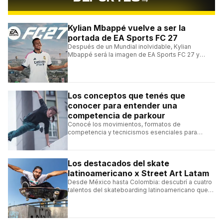
Kylian Mbappé vuelve a ser la
portada de EA Sports FC 27
Después de un Mundial inolvidable, Kylian
Mbappé será la imagen de EA Sports FC 27 y
alcanzará un récord histórico dentro de la
franquicia.
Los conceptos que tenés que
conocer para entender una
competencia de parkour
Conocé los movimientos, formatos de
competencia y tecnicismos esenciales para
seguir una competencia de parkour sin perderte
ningún detalle.
Los destacados del skate
latinoamericano x Street Art Latam
Desde México hasta Colombia: descubrí a cuatro
talentos del skateboarding latinoamericano que
se destacan por sus trucos y su estilo sobre la
tabla.