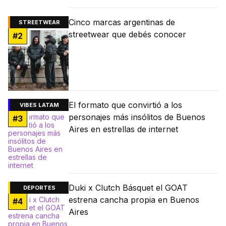
Cinco marcas argentinas de
STREETWEAR
streetwear que debés conocer
#
2
El formato que convirtió a los
VIBES LATAM
personajes más insólitos de Buenos
#
3
Aires en estrellas de internet
Duki x Clutch Básquet el GOAT
DEPORTES
estrena cancha propia en Buenos
#
4
Aires