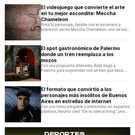
El videojuego que convierte el arte
en tu mejor escondite: Meccha
Chameleon
Pintá tu personaje, fundite con el escenario y
sobreviví: así es Meccha Chameleon, uno de los
videojuegos independientes del momento.
El spot gastronómico de Palermo
donde un tren reemplaza a los
mozos
Con una propuesta diferente, Rails llegó a
Palermo para sorprender con un tren que lleva
cada pedido hasta la mesa y una carta de
hamburguesas, sándwiches y más.
El formato que convirtió a los
personajes más insólitos de Buenos
Aires en estrellas de internet
Con una mesa plegable y entrevistas en espacios
públicos, Neumo creó “De la calle al living”, uno
de los formatos más virales de las redes
argentinas.
→
DEPORTES