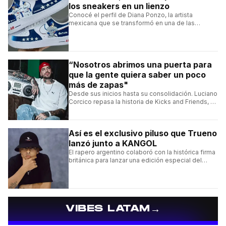
los sneakers en un lienzo
Conocé el perfil de Diana Ponzo, la artista
mexicana que se transformó en una de las
grandes referentes de la customización de
sneakers en Latinoamérica.
“Nosotros abrimos una puerta para
que la gente quiera saber un poco
más de zapas"
Desde sus inicios hasta su consolidación. Luciano
Corcico repasa la historia de Kicks and Friends, el
proyecto que transformó la cultura sneaker en
Argentina.
Así es el exclusivo piluso que Trueno
lanzó junto a KANGOL
El rapero argentino colaboró con la histórica firma
británica para lanzar una edición especial del
clásico Bermuda Casual.
→
VIBES LATAM