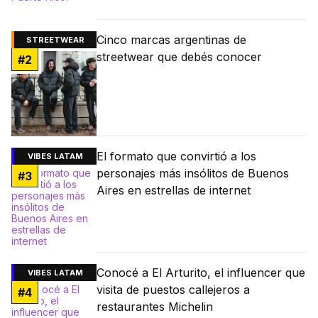
Cinco marcas argentinas de
STREETWEAR
streetwear que debés conocer
#
2
El formato que convirtió a los
VIBES LATAM
personajes más insólitos de Buenos
#
3
Aires en estrellas de internet
Conocé a El Arturito, el influencer que
VIBES LATAM
visita de puestos callejeros a
#
4
restaurantes Michelin