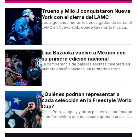
Trueno y Milo J conquistaron Nueva
York con el cierre del LAMC
Los argentinos fueron los encargados de cerrar el
LAMC en Nueva York, donde llevaron la música
urbana argentina a uno de los escenarios más
emblemáticos.
Liga Bazooka vuelve a México con
su primera edición nacional
La competencia de batallas escritas celebrará su
primera edición nacional en territorio azteca:
conocé la cartelera, la fecha y cómo conseguir
entradas.
¿Quiénes podrían representar a
cada selección en la Freestyle World
Cup?
Chile, Perú, Uruguay y otros países ya confirmaron
a los freestylers que buscarán representar a sus
selecciones en el torneo organizado por Urban
Roosters.