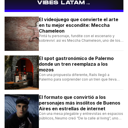
→
VIBES LATAM
El videojuego que convierte el arte
en tu mejor escondite: Meccha
Chameleon
Pintá tu personaje, fundite con el escenario y
sobreviví: así es Meccha Chameleon, uno de los
videojuegos independientes del momento.
El spot gastronómico de Palermo
donde un tren reemplaza a los
mozos
Con una propuesta diferente, Rails llegó a
Palermo para sorprender con un tren que lleva
cada pedido hasta la mesa y una carta de
hamburguesas, sándwiches y más.
El formato que convirtió a los
personajes más insólitos de Buenos
Aires en estrellas de internet
Con una mesa plegable y entrevistas en espacios
públicos, Neumo creó “De la calle al living”, uno
de los formatos más virales de las redes
argentinas.