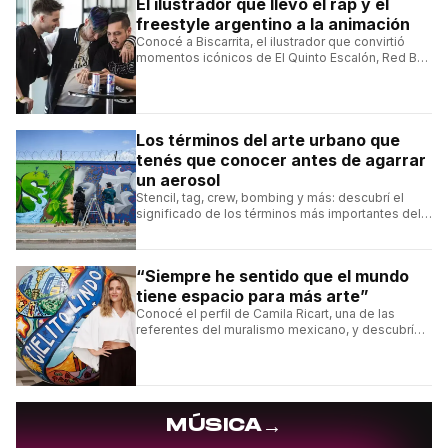
El ilustrador que llevó el rap y el
freestyle argentino a la animación
Conocé a Biscarrita, el ilustrador que convirtió
momentos icónicos de El Quinto Escalón, Red Bull
Batalla y Liga Bazooka en piezas de animación.
Los términos del arte urbano que
tenés que conocer antes de agarrar
un aerosol
Stencil, tag, crew, bombing y más: descubrí el
significado de los términos más importantes del
arte urbano y el muralismo.
“Siempre he sentido que el mundo
tiene espacio para más arte”
Conocé el perfil de Camila Ricart, una de las
referentes del muralismo mexicano, y descubrí
cómo construyó su estilo y sus obras más
destacadas.
→
MÚSICA