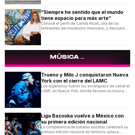
“Siempre he sentido que el mundo
tiene espacio para más arte”
Conocé el perfil de Camila Ricart, una de las
referentes del muralismo mexicano, y descubrí
cómo construyó su estilo y sus obras más
destacadas.
→
MÚSICA
Trueno y Milo J conquistaron Nueva
York con el cierre del LAMC
Los argentinos fueron los encargados de cerrar el
LAMC en Nueva York, donde llevaron la música
urbana argentina a uno de los escenarios más
emblemáticos.
Liga Bazooka vuelve a México con
su primera edición nacional
La competencia de batallas escritas celebrará su
primera edición nacional en territorio azteca: