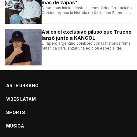
más de zapas"
Desde sus inicios hasta su consolidación. Luciano
Corcico repasa la historia de Kicks and Friends, el
proyecto que transformó la cultura sneaker en
Argentina.
Así es el exclusivo piluso que Trueno
lanzó junto a KANGOL
El rapero argentino colaboró con la histórica firma
británica para lanzar una edición especial del
clásico Bermuda Casual.
ARTE URBANO
VIBES LATAM
SHORTS
MÚSICA