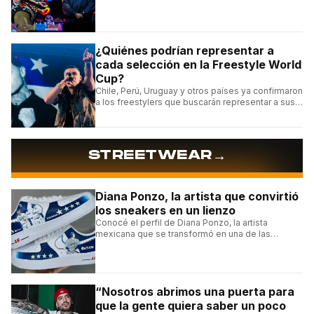
conocé la cartelera, la fecha y cómo conseguir
entradas.
¿Quiénes podrían representar a
cada selección en la Freestyle World
Cup?
Chile, Perú, Uruguay y otros países ya confirmaron
a los freestylers que buscarán representar a sus
selecciones en el torneo organizado por Urban
Roosters.
→
STREETWEAR
Diana Ponzo, la artista que convirtió
los sneakers en un lienzo
Conocé el perfil de Diana Ponzo, la artista
mexicana que se transformó en una de las
grandes referentes de la customización de
sneakers en Latinoamérica.
“Nosotros abrimos una puerta para
que la gente quiera saber un poco