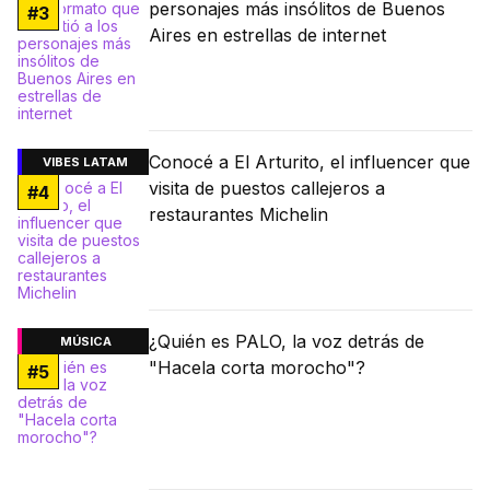
personajes más insólitos de Buenos
#
3
Aires en estrellas de internet
Conocé a El Arturito, el influencer que
VIBES LATAM
visita de puestos callejeros a
#
4
restaurantes Michelin
¿Quién es PALO, la voz detrás de
MÚSICA
"Hacela corta morocho"?
#
5