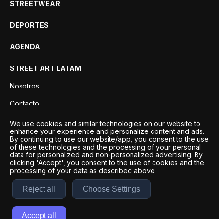
STREETWEAR
DEPORTES
AGENDA
STREET ART LATAM
Nosotros
Contacto
Privacidad
We use cookies and similar technologies on our website to
enhance your experience and personalize content and ads.
By continuing to use our website/app, you consent to the use
of these technologies and the processing of your personal
data for personalized and non-personalized advertising. By
clicking 'Accept', you consent to the use of cookies and the
processing of your data as described above
Reject all
Choose Settings
Desarrollo por
Esto es Agencia Digital | ©
2026
Accept all