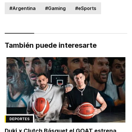
#
Argentina
#
Gaming
#
eSports
También puede interesarte
DEPORTES
Duki x Clutch Básquet el GOAT estrena