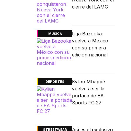
cierre del LAMC
Liga Bazooka
MÚSICA
vuelve a México
con su primera
edición nacional
Kylian Mbappé
DEPORTES
vuelve a ser la
portada de EA
Sports FC 27
Así es el exclusivo
STREETWEAR