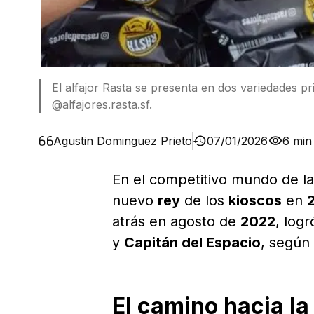
El alfajor Rasta se presenta en dos variedades p
@alfajores.rasta.sf.
Agustin Dominguez Prieto
07/01/2026
6 min
En el competitivo mundo de l
nuevo
rey
de los
kioscos
en
atrás en agosto de
2022
, log
y
Capitán del Espacio
, según
El camino hacia la