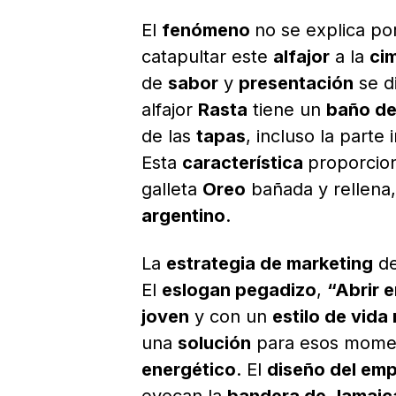
El
fenómeno
no se explica po
catapultar este
alfajor
a la
ci
de
sabor
y
presentación
se d
alfajor
Rasta
tiene un
baño de
de las
tapas
, incluso la parte
Esta
característica
proporcio
galleta
Oreo
bañada y rellena,
argentino
.
La
estrategia de marketing
de
El
eslogan pegadizo
,
“Abrir 
joven
y con un
estilo de vida
una
solución
para esos mome
energético
. El
diseño del em