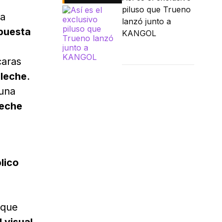
piluso que Trueno
ra
lanzó junto a
puesta
KANGOL
aras
 leche
.
 una
leche
lico
 que