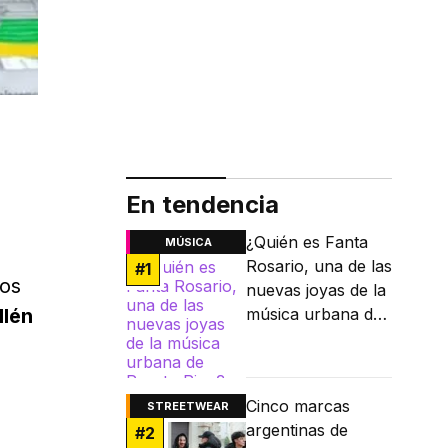
En tendencia
¿Quién es Fanta
MÚSICA
Rosario, una de las
#
1
ños
nuevas joyas de la
lén
música urbana de
Puerto Rico?
Cinco marcas
STREETWEAR
argentinas de
#
2