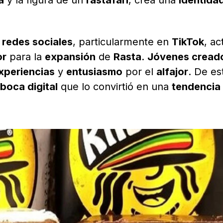
a
y la figura de un
rastafari
, crea una
identidad
s
redes sociales
, particularmente en
TikTok
, ac
or
para la
expansión
de
Rasta
.
Jóvenes cread
xperiencias
y
entusiasmo
por el
alfajor
. De es
boca digital
que lo convirtió en una
tendencia