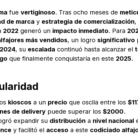
ima
fue
vertiginoso
. Tras ocho meses de
metic
ad de marca
y
estrategia de comercialización
,
n
2022
generó un
impacto inmediato
. Para
20
alfajores más vendidos
, un logro
significativo
2024
, su
escalada
continuó hasta alcanzar el
t
zgo
que finalmente conquistaría en este
2025
.
pularidad
los
kioscos
a un
precio
que oscila entre los
$11
nes de delivery
puede superar los
$2000
.
ogró expandir su
distribución
a
nivel nacional
e
ance
y facilitó el
acceso
a este
codiciado alfaj