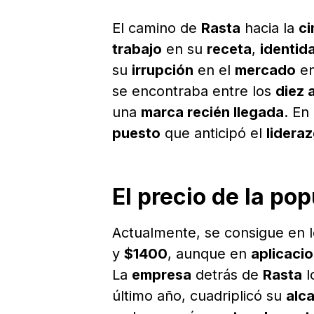
El camino de
Rasta
hacia la
c
trabajo
en su
receta
,
identid
su
irrupción
en el
mercado
e
se encontraba entre los
diez 
una
marca recién llegada
. En
puesto
que anticipó el
lidera
El precio de la po
Actualmente, se consigue en 
y
$1400
, aunque en
aplicacio
La
empresa
detrás de
Rasta
l
último año, cuadriplicó su
alc