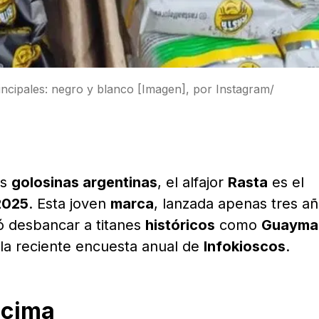
rincipales: negro y blanco [Imagen], por Instagram/
as
golosinas argentinas
, el alfajor
Rasta
es el
2025
. Esta joven
marca
, lanzada apenas tres a
ró desbancar a titanes
históricos
como
Guaymal
 la reciente encuesta anual de
Infokioscos
.
 cima