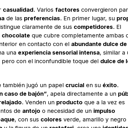
r
casualidad
. Varios
factores
convergieron pa
ma
de las
preferencias
. En primer lugar, su
pro
istingue claramente de sus
competidores
. El
 chocolate
que cubre completamente ambas c
 interior en contacto con el
abundante dulce de
na una
experiencia sensorial intensa
, similar a
 pero con el inconfundible toque del
dulce de 
 también jugó un papel
crucial
en su
éxito
.
en caso de bajón”
, apela directamente a un
púb
 relajado
. Venden un
producto
que a la vez es
ntos de
antojo
o necesidad de un
impulso
paque
, con sus
colores
verde, amarillo y negro