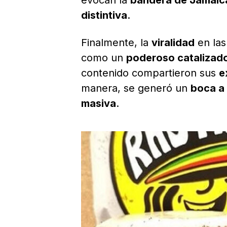
evocan la
bandera de Jamaic
distintiva
.
Finalmente, la
viralidad
en la
como un
poderoso catalizad
contenido compartieron sus
e
manera, se generó un
boca a 
masiva
.