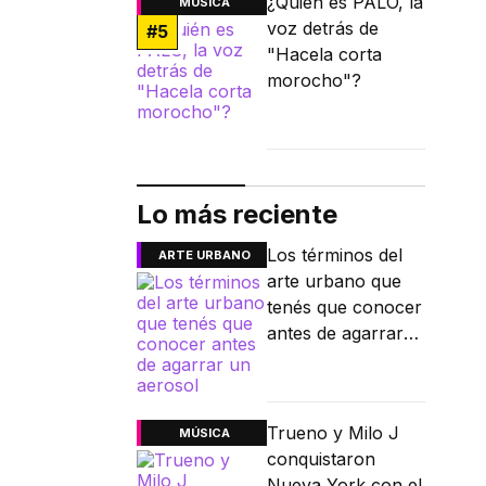
¿Quién es PALO, la
MÚSICA
voz detrás de
#
5
"Hacela corta
morocho"?
Lo más reciente
Los términos del
ARTE URBANO
arte urbano que
tenés que conocer
antes de agarrar
un aerosol
Trueno y Milo J
MÚSICA
conquistaron
Nueva York con el