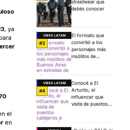
streetwear que
debés conocer
uloso
23
, ya
El formato que
VIBES LATAM
para
convirtió a los
#
3
ercer
personajes más
insólitos de
Buenos Aires en
estrellas de
internet
Conocé a El
VIBES LATAM
Arturito, el
#
4
70
influencer que
visita de puestos
callejeros a
n el
restaurantes
or
en
Michelin