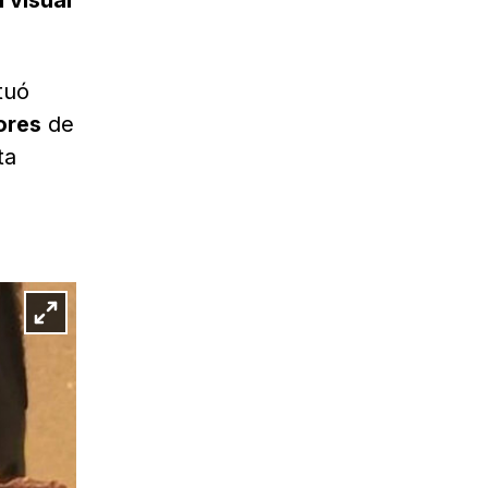
 visual
tuó
ores
de
ta