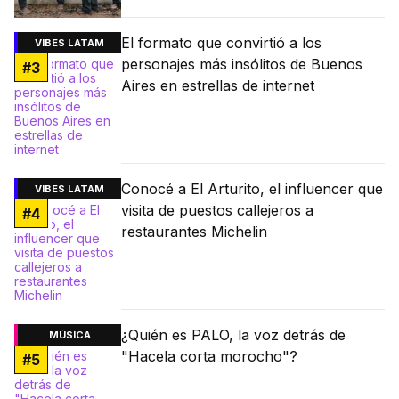
El formato que convirtió a los
VIBES LATAM
personajes más insólitos de Buenos
#
3
Aires en estrellas de internet
Conocé a El Arturito, el influencer que
VIBES LATAM
visita de puestos callejeros a
#
4
restaurantes Michelin
¿Quién es PALO, la voz detrás de
MÚSICA
"Hacela corta morocho"?
#
5