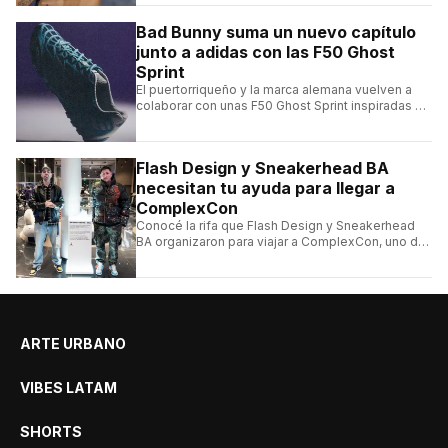
Bad Bunny suma un nuevo capítulo
junto a adidas con las F50 Ghost
Sprint
El puertorriqueño y la marca alemana vuelven a
colaborar con unas F50 Ghost Sprint inspiradas en
Puerto Rico y una de las franquicias más icónicas
del fútbol.
Flash Design y Sneakerhead BA
necesitan tu ayuda para llegar a
ComplexCon
Conocé la rifa que Flash Design y Sneakerhead
BA organizaron para viajar a ComplexCon, uno de
los eventos más importantes del mundo sneaker.
ARTE URBANO
VIBES LATAM
SHORTS