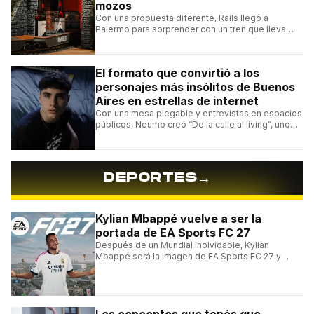
mozos
Con una propuesta diferente, Rails llegó a
Palermo para sorprender con un tren que lleva
cada pedido hasta la mesa y una carta de
hamburguesas, sándwiches y más.
El formato que convirtió a los
personajes más insólitos de Buenos
Aires en estrellas de internet
Con una mesa plegable y entrevistas en espacios
públicos, Neumo creó “De la calle al living”, uno
de los formatos más virales de las redes
argentinas.
→
DEPORTES
Kylian Mbappé vuelve a ser la
portada de EA Sports FC 27
Después de un Mundial inolvidable, Kylian
Mbappé será la imagen de EA Sports FC 27 y
alcanzará un récord histórico dentro de la
franquicia.