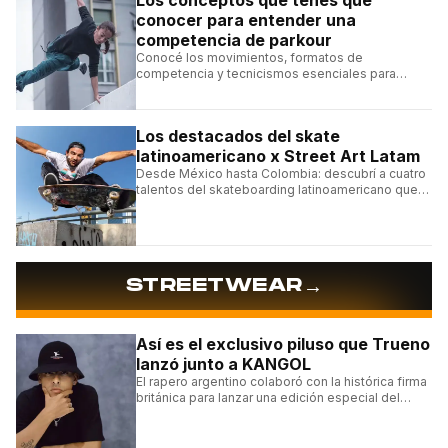
Los conceptos que tenés que
conocer para entender una
competencia de parkour
Conocé los movimientos, formatos de
competencia y tecnicismos esenciales para
seguir una competencia de parkour sin perderte
ningún detalle.
Los destacados del skate
latinoamericano x Street Art Latam
Desde México hasta Colombia: descubrí a cuatro
talentos del skateboarding latinoamericano que
se destacan por sus trucos y su estilo sobre la
tabla.
→
STREETWEAR
Así es el exclusivo piluso que Trueno
lanzó junto a KANGOL
El rapero argentino colaboró con la histórica firma
británica para lanzar una edición especial del
clásico Bermuda Casual.