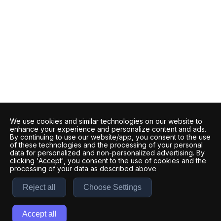
We use cookies and similar technologies on our website to
enhance your experience and personalize content and ads.
By continuing to use our website/app, you consent to the use
of these technologies and the processing of your personal
data for personalized and non-personalized advertising. By
clicking 'Accept', you consent to the use of cookies and the
processing of your data as described above
Reject all
Choose Settings
Accept all