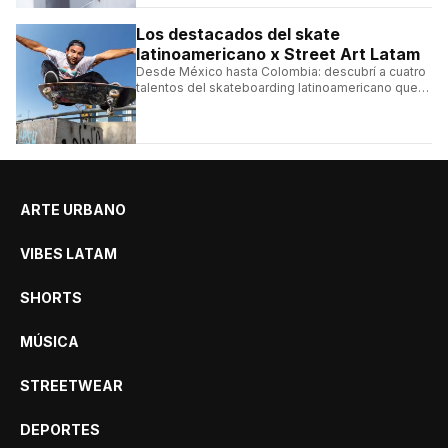
ningún detalle.
Los destacados del skate
latinoamericano x Street Art Latam
Desde México hasta Colombia: descubrí a cuatro
talentos del skateboarding latinoamericano que
se destacan por sus trucos y su estilo sobre la
tabla.
ARTE URBANO
VIBES LATAM
SHORTS
MÚSICA
STREETWEAR
DEPORTES