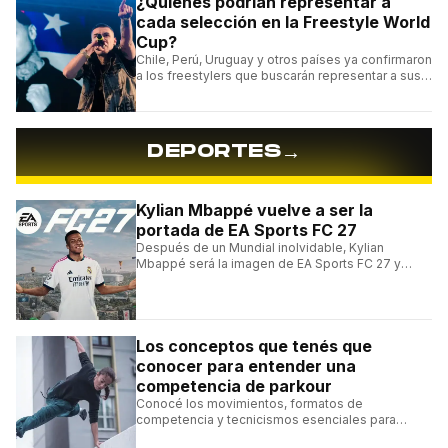
¿Quiénes podrían representar a
cada selección en la Freestyle World
Cup?
Chile, Perú, Uruguay y otros países ya confirmaron
a los freestylers que buscarán representar a sus
selecciones en el torneo organizado por Urban
Roosters.
→
DEPORTES
Kylian Mbappé vuelve a ser la
portada de EA Sports FC 27
Después de un Mundial inolvidable, Kylian
Mbappé será la imagen de EA Sports FC 27 y
alcanzará un récord histórico dentro de la
franquicia.
Los conceptos que tenés que
conocer para entender una
competencia de parkour
Conocé los movimientos, formatos de
competencia y tecnicismos esenciales para
seguir una competencia de parkour sin perderte