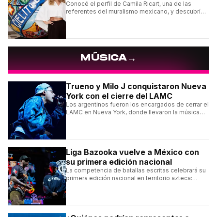
Conocé el perfil de Camila Ricart, una de las
referentes del muralismo mexicano, y descubrí
cómo construyó su estilo y sus obras más
destacadas.
→
MÚSICA
Trueno y Milo J conquistaron Nueva
York con el cierre del LAMC
Los argentinos fueron los encargados de cerrar el
LAMC en Nueva York, donde llevaron la música
urbana argentina a uno de los escenarios más
emblemáticos.
Liga Bazooka vuelve a México con
su primera edición nacional
La competencia de batallas escritas celebrará su
primera edición nacional en territorio azteca:
conocé la cartelera, la fecha y cómo conseguir
entradas.