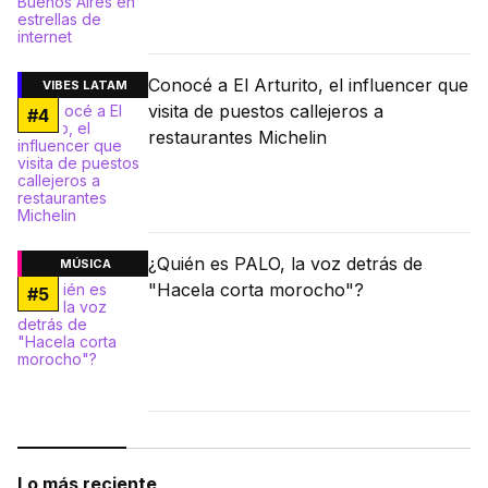
Conocé a El Arturito, el influencer que
VIBES LATAM
visita de puestos callejeros a
#
4
restaurantes Michelin
¿Quién es PALO, la voz detrás de
MÚSICA
"Hacela corta morocho"?
#
5
Lo más reciente