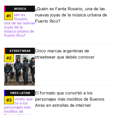
¿Quién es Fanta Rosario, una de las
MÚSICA
nuevas joyas de la música urbana de
#
1
Puerto Rico?
Cinco marcas argentinas de
STREETWEAR
streetwear que debés conocer
#
2
El formato que convirtió a los
VIBES LATAM
personajes más insólitos de Buenos
#
3
Aires en estrellas de internet