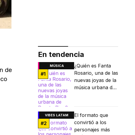
En tendencia
¿Quién es Fanta
MÚSICA
n de
Rosario, una de las
#
1
eco
nuevas joyas de la
música urbana de
Puerto Rico?
El formato que
VIBES LATAM
convirtió a los
#
2
personajes más