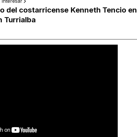
 interesar
to del costarricense Kenneth Tencio en
n Turrialba