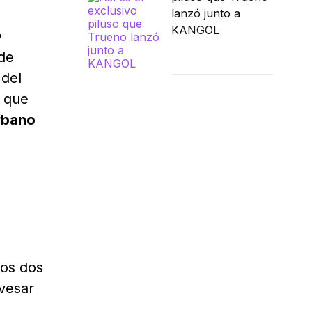
lanzó junto a
KANGOL
e
 de
 del
 que
rbano
los dos
vesar