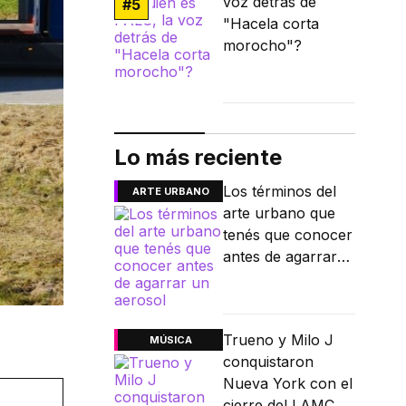
voz detrás de
#
5
"Hacela corta
morocho"?
Lo más reciente
Los términos del
ARTE URBANO
arte urbano que
tenés que conocer
antes de agarrar
un aerosol
Trueno y Milo J
MÚSICA
conquistaron
Nueva York con el
cierre del LAMC