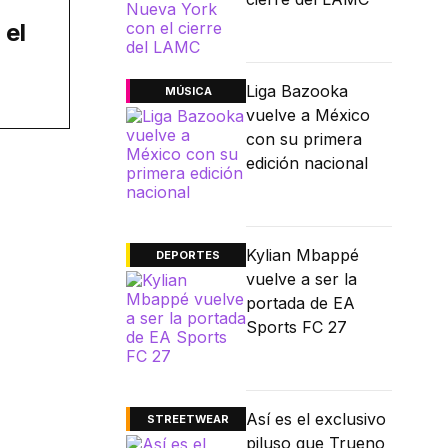
 el
Liga Bazooka
MÚSICA
vuelve a México
con su primera
edición nacional
Kylian Mbappé
DEPORTES
vuelve a ser la
portada de EA
Sports FC 27
Así es el exclusivo
STREETWEAR
piluso que Trueno