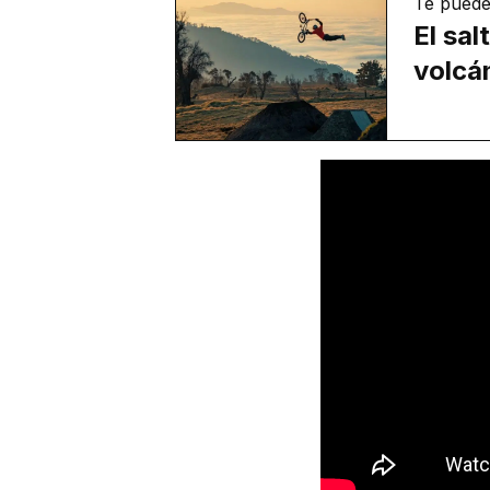
Te puede
El sal
volcá