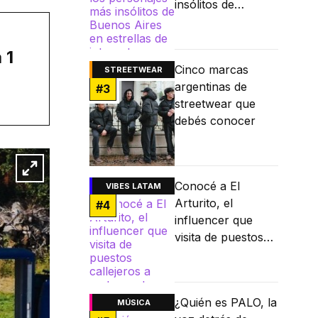
insólitos de
Buenos Aires en
estrellas de
 1
internet
Cinco marcas
STREETWEAR
argentinas de
#
3
streetwear que
debés conocer
Conocé a El
VIBES LATAM
Arturito, el
#
4
influencer que
visita de puestos
callejeros a
restaurantes
Michelin
¿Quién es PALO, la
MÚSICA