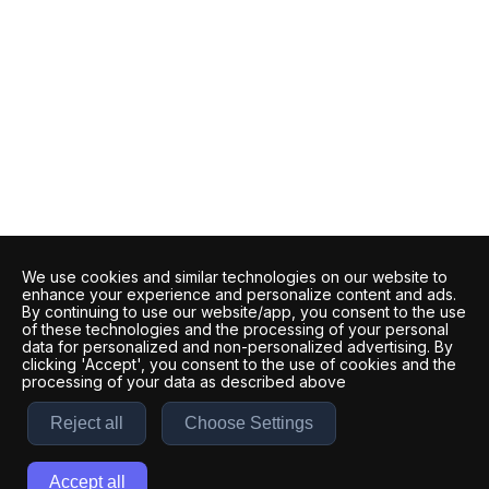
We use cookies and similar technologies on our website to
enhance your experience and personalize content and ads.
By continuing to use our website/app, you consent to the use
of these technologies and the processing of your personal
data for personalized and non-personalized advertising. By
clicking 'Accept', you consent to the use of cookies and the
processing of your data as described above
Reject all
Choose Settings
Accept all