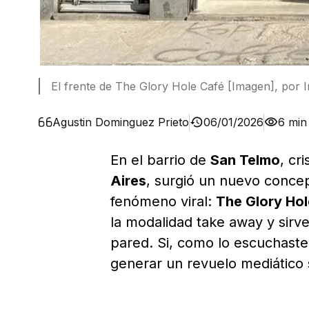
El frente de The Glory Hole Café [Imagen], por 
Agustin Dominguez Prieto
06/01/2026
6 min
En el barrio de
San Telmo
, cr
Aires
, surgió un nuevo concep
fenómeno viral:
The Glory Ho
la modalidad take away y sirve
pared. Si, como lo escuchaste.
generar un revuelo mediático