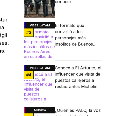
conocer
tar
El formato que
VIBES LATAM
la
convirtió a los
#
3
gil
personajes más
ses.
insólitos de Buenos
as
,
Aires en estrellas de
internet
Conocé a El Arturito, el
VIBES LATAM
influencer que visita de
#
4
puestos callejeros a
restaurantes Michelin
¿Quién es PALO, la voz
MÚSICA