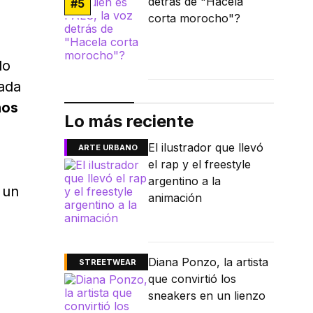
detrás de "Hacela
#
5
corta morocho"?
do
zada
ños
Lo más reciente
El ilustrador que llevó
ARTE URBANO
el rap y el freestyle
argentino a la
 un
animación
Diana Ponzo, la artista
STREETWEAR
que convirtió los
sneakers en un lienzo