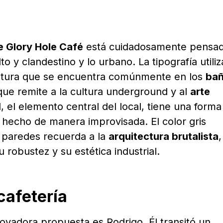
e Glory Hole Café
está cuidadosamente pensa
o y clandestino y lo urbano. La tipografía utili
scritura que se encuentra comúnmente en los
ba
que remite a la cultura underground y al
arte
d, el elemento central del local, tiene una forma
o hecho de manera improvisada. El color gris
 paredes recuerda a la
arquitectura brutalista
,
u robustez y su estética industrial.
cafetería
nnovadora propuesta es Rodrigo. Él transitó un