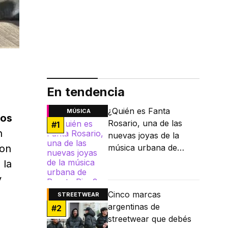
En tendencia
¿Quién es Fanta
MÚSICA
nos
Rosario, una de las
#
1
n
nuevas joyas de la
con
música urbana de
Puerto Rico?
 la
y
Cinco marcas
STREETWEAR
argentinas de
#
2
streetwear que debés