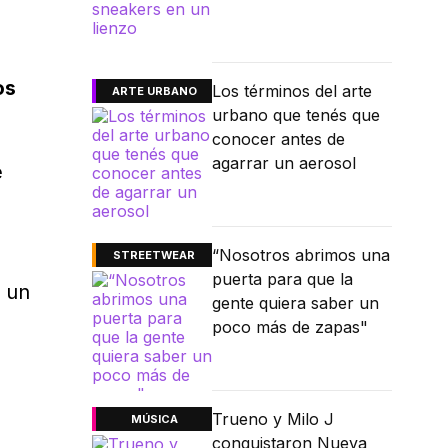
os
Los términos del arte
ARTE URBANO
urbano que tenés que
conocer antes de
agarrar un aerosol
e
“Nosotros abrimos una
STREETWEAR
puerta para que la
r un
gente quiera saber un
poco más de zapas"
Trueno y Milo J
MÚSICA
conquistaron Nueva