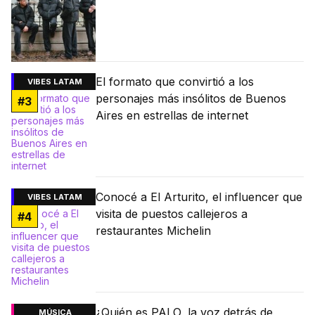
El formato que convirtió a los
VIBES LATAM
personajes más insólitos de Buenos
#
3
Aires en estrellas de internet
Conocé a El Arturito, el influencer que
VIBES LATAM
visita de puestos callejeros a
#
4
restaurantes Michelin
¿Quién es PALO, la voz detrás de
MÚSICA