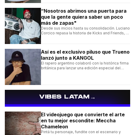
“Nosotros abrimos una puerta para
que la gente quiera saber un poco
más de zapas"
Desde sus inicios hasta su consolidación. Luciano
Corcico repasa la historia de Kicks and Friends, el
proyecto que transformó la cultura sneaker en
Argentina.
Así es el exclusivo piluso que Trueno
lanzó junto a KANGOL
El rapero argentino colaboró con la histórica firma
británica para lanzar una edición especial del
clásico Bermuda Casual.
→
VIBES LATAM
El videojuego que convierte el arte
en tu mejor escondite: Meccha
Chameleon
Pintá tu personaje, fundite con el escenario y