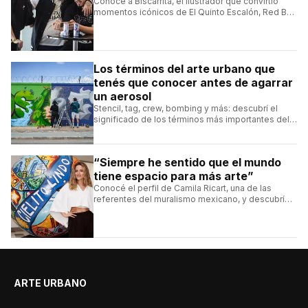
Conocé a Biscarrita, el ilustrador que convirtió
momentos icónicos de El Quinto Escalón, Red Bull
Batalla y Liga Bazooka en piezas de animación.
Los términos del arte urbano que
tenés que conocer antes de agarrar
un aerosol
Stencil, tag, crew, bombing y más: descubrí el
significado de los términos más importantes del
arte urbano y el muralismo.
“Siempre he sentido que el mundo
tiene espacio para más arte”
Conocé el perfil de Camila Ricart, una de las
referentes del muralismo mexicano, y descubrí
cómo construyó su estilo y sus obras más
destacadas.
ARTE URBANO