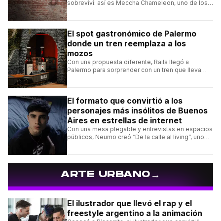
sobreviví: así es Meccha Chameleon, uno de los
videojuegos independientes del momento.
El spot gastronómico de Palermo
donde un tren reemplaza a los
mozos
Con una propuesta diferente, Rails llegó a
Palermo para sorprender con un tren que lleva
cada pedido hasta la mesa y una carta de
hamburguesas, sándwiches y más.
El formato que convirtió a los
personajes más insólitos de Buenos
Aires en estrellas de internet
Con una mesa plegable y entrevistas en espacios
públicos, Neumo creó “De la calle al living”, uno
de los formatos más virales de las redes
argentinas.
→
ARTE URBANO
El ilustrador que llevó el rap y el
freestyle argentino a la animación