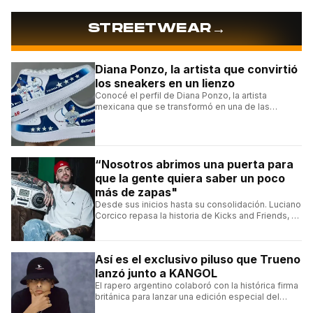
→
STREETWEAR
Diana Ponzo, la artista que convirtió
los sneakers en un lienzo
Conocé el perfil de Diana Ponzo, la artista
mexicana que se transformó en una de las
grandes referentes de la customización de
sneakers en Latinoamérica.
“Nosotros abrimos una puerta para
que la gente quiera saber un poco
más de zapas"
Desde sus inicios hasta su consolidación. Luciano
Corcico repasa la historia de Kicks and Friends, el
proyecto que transformó la cultura sneaker en
Argentina.
Así es el exclusivo piluso que Trueno
lanzó junto a KANGOL
El rapero argentino colaboró con la histórica firma
británica para lanzar una edición especial del
clásico Bermuda Casual.