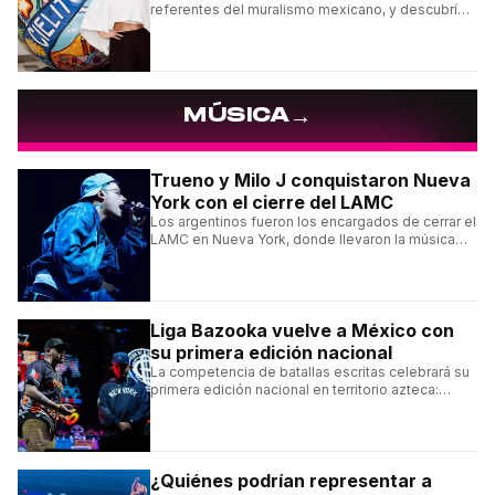
referentes del muralismo mexicano, y descubrí
cómo construyó su estilo y sus obras más
destacadas.
→
MÚSICA
Trueno y Milo J conquistaron Nueva
York con el cierre del LAMC
Los argentinos fueron los encargados de cerrar el
LAMC en Nueva York, donde llevaron la música
urbana argentina a uno de los escenarios más
emblemáticos.
Liga Bazooka vuelve a México con
su primera edición nacional
La competencia de batallas escritas celebrará su
primera edición nacional en territorio azteca:
conocé la cartelera, la fecha y cómo conseguir
entradas.
¿Quiénes podrían representar a