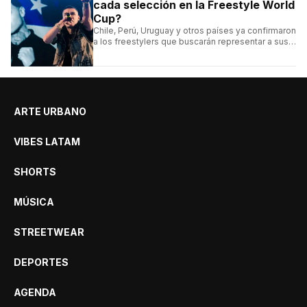
cada selección en la Freestyle World
Cup?
Chile, Perú, Uruguay y otros países ya confirmaron
a los freestylers que buscarán representar a sus
selecciones en el torneo organizado por Urban
Roosters.
ARTE URBANO
VIBES LATAM
SHORTS
MÚSICA
STREETWEAR
DEPORTES
AGENDA