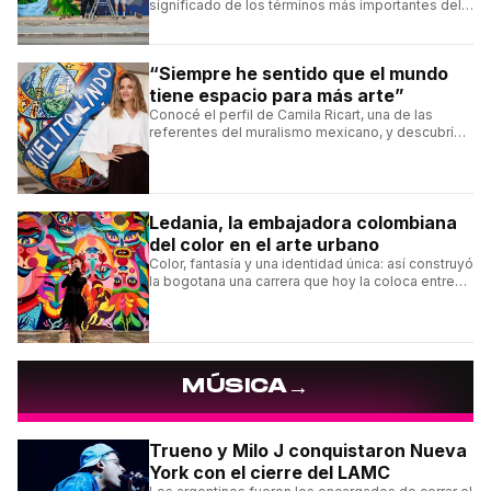
significado de los términos más importantes del
arte urbano y el muralismo.
“Siempre he sentido que el mundo
tiene espacio para más arte”
Conocé el perfil de Camila Ricart, una de las
referentes del muralismo mexicano, y descubrí
cómo construyó su estilo y sus obras más
destacadas.
Ledania, la embajadora colombiana
del color en el arte urbano
Color, fantasía y una identidad única: así construyó
la bogotana una carrera que hoy la coloca entre
las figuras femeninas más destacadas del
muralismo latino.
→
MÚSICA
Trueno y Milo J conquistaron Nueva
York con el cierre del LAMC