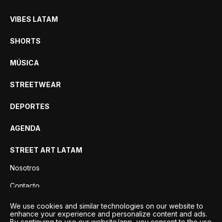
VIBES LATAM
SHORTS
MÚSICA
STREETWEAR
DEPORTES
AGENDA
STREET ART LATAM
Nosotros
Contacto
Privacidad
We use cookies and similar technologies on our website to
enhance your experience and personalize content and ads.
By continuing to use our website/app, you consent to the use