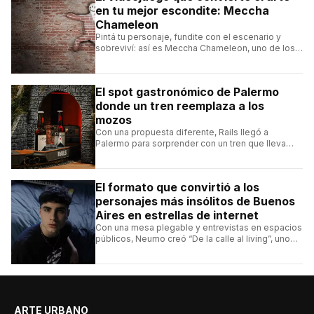
en tu mejor escondite: Meccha
Chameleon
Pintá tu personaje, fundite con el escenario y
sobreviví: así es Meccha Chameleon, uno de los
videojuegos independientes del momento.
El spot gastronómico de Palermo
donde un tren reemplaza a los
mozos
Con una propuesta diferente, Rails llegó a
Palermo para sorprender con un tren que lleva
cada pedido hasta la mesa y una carta de
hamburguesas, sándwiches y más.
El formato que convirtió a los
personajes más insólitos de Buenos
Aires en estrellas de internet
Con una mesa plegable y entrevistas en espacios
públicos, Neumo creó “De la calle al living”, uno
de los formatos más virales de las redes
argentinas.
ARTE URBANO