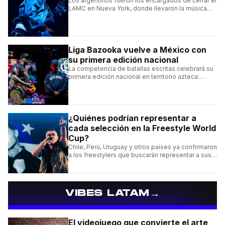
Los argentinos fueron los encargados de cerrar el
LAMC en Nueva York, donde llevaron la música
urbana argentina a uno de los escenarios más
emblemáticos.
Liga Bazooka vuelve a México con
su primera edición nacional
La competencia de batallas escritas celebrará su
primera edición nacional en territorio azteca:
conocé la cartelera, la fecha y cómo conseguir
entradas.
¿Quiénes podrían representar a
cada selección en la Freestyle World
Cup?
Chile, Perú, Uruguay y otros países ya confirmaron
a los freestylers que buscarán representar a sus
selecciones en el torneo organizado por Urban
Roosters.
→
VIBES LATAM
El videojuego que convierte el arte