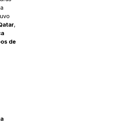
na
tuvo
Qatar
,
ca
pos de
la