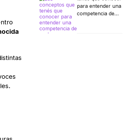
para entender una
competencia de
parkour
entro
nocida
istintas
voces
les.
turas