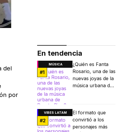
En tendencia
¿Quién es Fanta
MÚSICA
a del
Rosario, una de las
#
1
nuevas joyas de la
e
música urbana de
Puerto Rico?
ión por
El formato que
VIBES LATAM
convirtió a los
#
2
personajes más