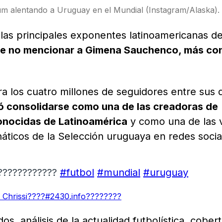
um alentando a Uruguay en el Mundial (Instagram/Alaska).
 las principales exponentes latinoamericanas d
le no mencionar a Gimena Sauchenco, más co
los cuatro millones de seguidores entre sus d
ó consolidarse como una de las creadoras de
onocidas de Latinoamérica
y como una de las 
náticos de la Selección uruguaya en redes socia
????????????
#futbol
#mundial
#uruguay
- Chrissi????#2430.info????????
os, análisis de la actualidad futbolística, cober