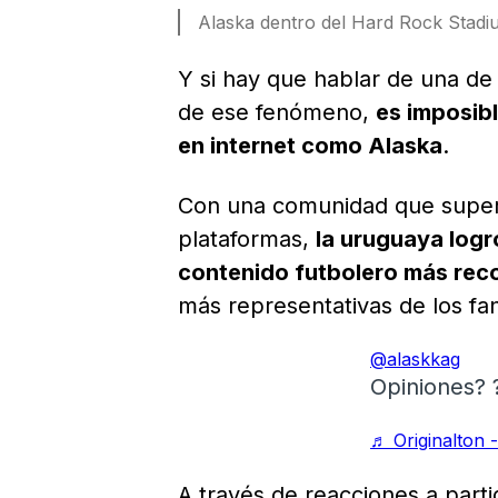
Alaska dentro del Hard Rock Stadi
Y si hay que hablar de una de
de ese fenómeno,
es imposib
en internet como Alaska
.
Con una comunidad que supera 
plataformas,
la uruguaya logr
contenido futbolero más rec
más representativas de los fa
@alaskkag
Opiniones? 
♬ Originalton 
A través de reacciones a partid