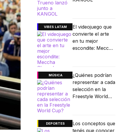
El videojuego que
VIBES LATAM
convierte el arte
en tu mejor
escondite: Meccha
Chameleon
¿Quiénes podrían
MÚSICA
representar a cada
selección en la
Freestyle World
Cup?
Los conceptos que
DEPORTES
tenés que conocer