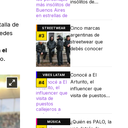
insólitos de
Buenos Aires en
estrellas de
internet
talla de
Cinco marcas
STREETWEAR
redes
argentinas de
#
3
streetwear que
debés conocer
 el
o.
Conocé a El
VIBES LATAM
Arturito, el
#
4
influencer que
visita de puestos
callejeros a
restaurantes
Michelin
¿Quién es PALO, la
MÚSICA