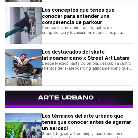
Los conceptos que tenés que
conocer para entender una
competencia de parkour
Conocé los movimientos, formatos de
competencia y tecnicismos esenciales para
seguir una competencia de parkour sin perderte
ningún detalle.
Los destacados del skate
latinoamericano x Street Art Latam
Desde México hasta Colombia: descubrí a cuatro
talentos del skateboarding latinoamericano que
se destacan por sus trucos y su estilo sobre la
tabla.
→
ARTE URBANO
Los términos del arte urbano que
tenés que conocer antes de agarrar
un aerosol
Stencil, tag, crew, bombing y más: descubrí el