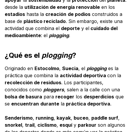
desde la
utilización de energía renovable
en los
estadios
hasta la
creación
de podios
construidos a
base de
plástico reciclado
. Sin embargo, existe una
actividad que combina el
deporte
y el
cuidado del
medioambiente
: el
plogging
.
¿Qué es el
plogging
?
Originado en
Estocolmo
,
Suecia
, el
plogging
es la
práctica que combina la
actividad deportiva
con la
recolección de residuos
. Los participantes,
conocidos como
ploggers
, salen a la calle con una
bolsa de basura
para
recoger
los
desperdicios
que
se
encuentran
durante
la
práctica deportiva
.
Senderismo
,
running
,
kayak
,
buceo
,
paddle surf
,
snorkel
,
trail
,
ciclismo
,
esquí
y
parkour
son algunos
de los deportes donde es más común ver la práctica