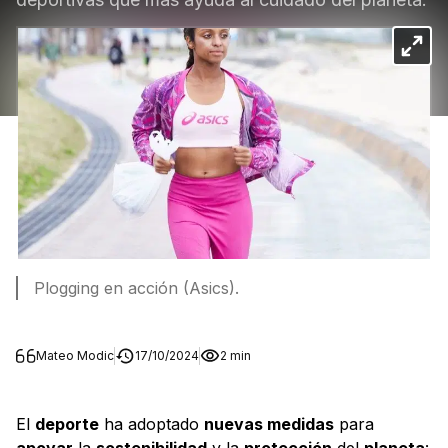
Plogging en acción (Asics).
Mateo Modic
17/10/2024
2 min
El
deporte
ha adoptado
nuevas medidas
para
apoyar
la
sostenibilidad
y la
protección
del
planeta
: