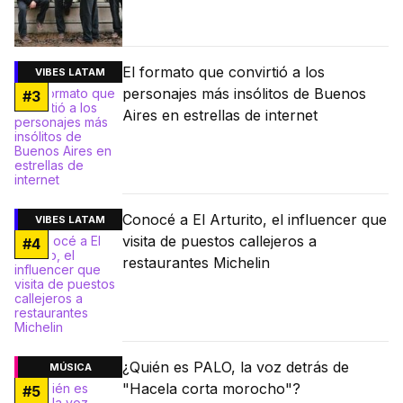
El formato que convirtió a los
VIBES LATAM
personajes más insólitos de Buenos
#
3
Aires en estrellas de internet
Conocé a El Arturito, el influencer que
VIBES LATAM
visita de puestos callejeros a
#
4
restaurantes Michelin
¿Quién es PALO, la voz detrás de
MÚSICA
"Hacela corta morocho"?
#
5