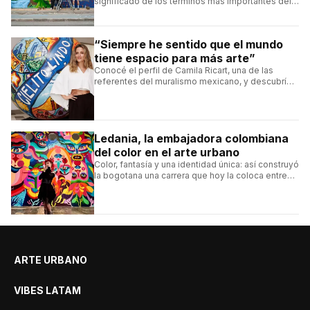
significado de los términos más importantes del
arte urbano y el muralismo.
“Siempre he sentido que el mundo
tiene espacio para más arte”
Conocé el perfil de Camila Ricart, una de las
referentes del muralismo mexicano, y descubrí
cómo construyó su estilo y sus obras más
destacadas.
Ledania, la embajadora colombiana
del color en el arte urbano
Color, fantasía y una identidad única: así construyó
la bogotana una carrera que hoy la coloca entre
las figuras femeninas más destacadas del
muralismo latino.
ARTE URBANO
VIBES LATAM