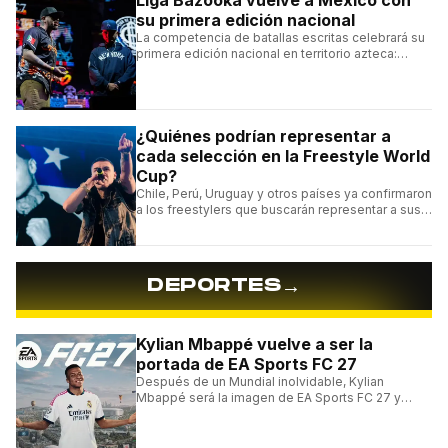
su primera edición nacional
La competencia de batallas escritas celebrará su
primera edición nacional en territorio azteca:
conocé la cartelera, la fecha y cómo conseguir
entradas.
¿Quiénes podrían representar a
cada selección en la Freestyle World
Cup?
Chile, Perú, Uruguay y otros países ya confirmaron
a los freestylers que buscarán representar a sus
selecciones en el torneo organizado por Urban
Roosters.
→
DEPORTES
Kylian Mbappé vuelve a ser la
portada de EA Sports FC 27
Después de un Mundial inolvidable, Kylian
Mbappé será la imagen de EA Sports FC 27 y
alcanzará un récord histórico dentro de la
franquicia.