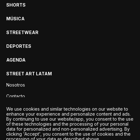
SHORTS
MÚSICA
STREETWEAR
DEPORTES
AGENDA
STREET ART LATAM
Nosotros
Contacto
Privacidad
We use cookies and similar technologies on our website to
enhance your experience and personalize content and ads.
By continuing to use our website/app, you consent to the use
of these technologies and the processing of your personal
data for personalized and non-personalized advertising. By
clicking 'Accept', you consent to the use of cookies and the
processing of your data as described above