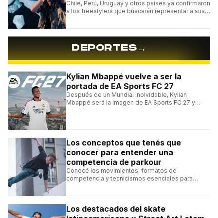
Chile, Perú, Uruguay y otros países ya confirmaron
a los freestylers que buscarán representar a sus
selecciones en el torneo organizado por Urban
Roosters.
→
DEPORTES
Kylian Mbappé vuelve a ser la
portada de EA Sports FC 27
Después de un Mundial inolvidable, Kylian
Mbappé será la imagen de EA Sports FC 27 y
alcanzará un récord histórico dentro de la
franquicia.
Los conceptos que tenés que
conocer para entender una
competencia de parkour
Conocé los movimientos, formatos de
competencia y tecnicismos esenciales para
seguir una competencia de parkour sin perderte
ningún detalle.
Los destacados del skate