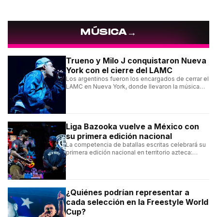
→
MÚSICA
Trueno y Milo J conquistaron Nueva
York con el cierre del LAMC
Los argentinos fueron los encargados de cerrar el
LAMC en Nueva York, donde llevaron la música
urbana argentina a uno de los escenarios más
emblemáticos.
Liga Bazooka vuelve a México con
su primera edición nacional
La competencia de batallas escritas celebrará su
primera edición nacional en territorio azteca:
conocé la cartelera, la fecha y cómo conseguir
entradas.
¿Quiénes podrían representar a
cada selección en la Freestyle World
Cup?