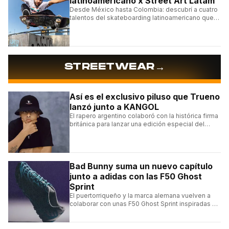
latinoamericano x Street Art Latam
Desde México hasta Colombia: descubrí a cuatro
talentos del skateboarding latinoamericano que
se destacan por sus trucos y su estilo sobre la
tabla.
→
STREETWEAR
Así es el exclusivo piluso que Trueno
lanzó junto a KANGOL
El rapero argentino colaboró con la histórica firma
británica para lanzar una edición especial del
clásico Bermuda Casual.
Bad Bunny suma un nuevo capítulo
junto a adidas con las F50 Ghost
Sprint
El puertorriqueño y la marca alemana vuelven a
colaborar con unas F50 Ghost Sprint inspiradas en
Puerto Rico y una de las franquicias más icónicas
del fútbol.