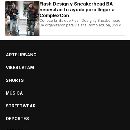
Flash Design y Sneakerhead BA
necesitan tu ayuda para llegar a
ComplexCon
Conocé la rifa que Flash Design y Sneakerhead
BA organizaron para viajar a ComplexCon, uno de
los eventos más importantes del mundo sneaker.
ARTE URBANO
VIBES LATAM
SHORTS
MÚSICA
STREETWEAR
DEPORTES