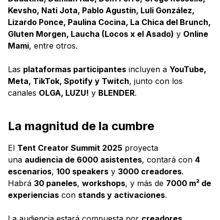
Kevsho, Nati Jota, Pablo Agustín, Luli González,
Lizardo Ponce, Paulina Cocina, La Chica del Brunch,
Gluten Morgen, Laucha (Locos x el Asado)
y
Online
Mami
, entre otros.
Las
plataformas participantes
incluyen a
YouTube,
Meta, TikTok, Spotify y Twitch
, junto con los
canales
OLGA, LUZU!
y
BLENDER
.
La magnitud de la cumbre
El
Tent Creator Summit 2025
proyecta
una
audiencia de 6000 asistentes
, contará con
4
escenarios
,
100 speakers
y
3000 creadores
.
Habrá
30 paneles
,
workshops
, y más de
7000 m² de
experiencias
con
stands y activaciones
.
La audiencia estará compuesta por
creadores,