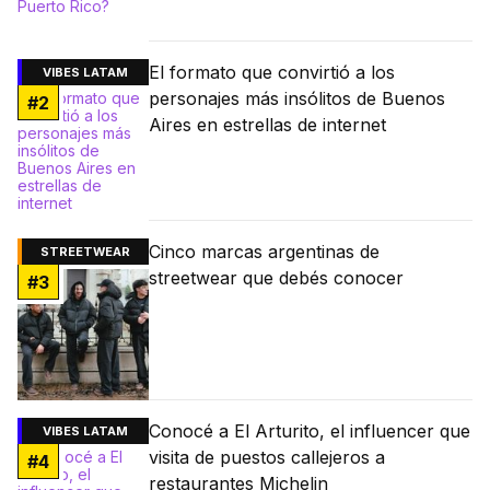
El formato que convirtió a los
VIBES LATAM
personajes más insólitos de Buenos
#
2
Aires en estrellas de internet
Cinco marcas argentinas de
STREETWEAR
streetwear que debés conocer
#
3
Conocé a El Arturito, el influencer que
VIBES LATAM
visita de puestos callejeros a
#
4
restaurantes Michelin