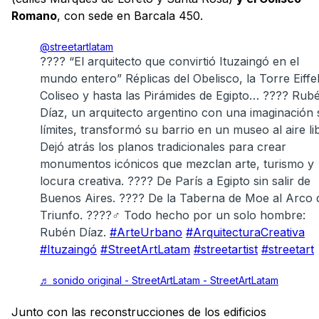
Romano
, con sede en Barcala 450.
@streetartlatam
???? “El arquitecto que convirtió Ituzaingó en el
mundo entero” Réplicas del Obelisco, la Torre Eiffel
Coliseo y hasta las Pirámides de Egipto… ???? Rub
Díaz, un arquitecto argentino con una imaginación 
límites, transformó su barrio en un museo al aire li
Dejó atrás los planos tradicionales para crear
monumentos icónicos que mezclan arte, turismo y
locura creativa. ????️ De París a Egipto sin salir de
Buenos Aires. ???? De la Taberna de Moe al Arco 
Triunfo. ????‍♂️ Todo hecho por un solo hombre:
Rubén Díaz.
#ArteUrbano
#ArquitecturaCreativa
#Ituzaingó
#StreetArtLatam
#streetartist
#streetart
♬ sonido original - StreetArtLatam - StreetArtLatam
Junto con las reconstrucciones de los edificios