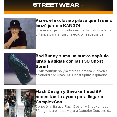
→
STREETWEAR
Así es el exclusivo piluso que Trueno
lanzó junto a KANGOL
El rapero argentino colaboró con la histórica firma
británica para lanzar una edición especial del
clásico Bermuda Casual.
Bad Bunny suma un nuevo capítulo
junto a adidas con las F50 Ghost
Sprint
El puertorriqueño y la marca alemana vuelven a
colaborar con unas F50 Ghost Sprint inspiradas en
Puerto Rico y una de las franquicias más icónicas
del fútbol.
Flash Design y Sneakerhead BA
necesitan tu ayuda para llegar a
ComplexCon
Conocé la rifa que Flash Design y Sneakerhead
BA organizaron para viajar a ComplexCon, uno de
los eventos más importantes del mundo sneaker.