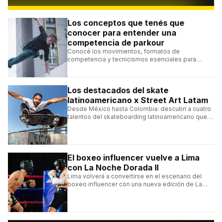
Los conceptos que tenés que
conocer para entender una
competencia de parkour
Conocé los movimientos, formatos de
competencia y tecnicismos esenciales para
seguir una competencia de parkour sin perderte
ningún detalle.
Los destacados del skate
latinoamericano x Street Art Latam
Desde México hasta Colombia: descubrí a cuatro
talentos del skateboarding latinoamericano que
se destacan por sus trucos y su estilo sobre la
tabla.
El boxeo influencer vuelve a Lima
con La Noche Dorada II
Lima volverá a convertirse en el escenario del
boxeo influencer con una nueva edición de La
Noche Dorada de El Zein.