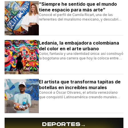
“Siempre he sentido que el mundo
tiene espacio para más arte”
Conocé el perfil de Camila Ricart, una de las
referentes del muralismo mexicano, y descubrí
cómo construyó su estilo y sus obras más
destacadas.
Ledania, la embajadora colombiana
del color en el arte urbano
Color, fantasía y una identidad única: así construyó
la bogotana una carrera que hoy la coloca entre
las figuras femeninas más destacadas del
muralismo latino.
El artista que transforma tapitas de
botellas en increíbles murales
Conocé a Óscar Olivares, el artista venezolano
que conquistó Latinoamérica creando murales
con tapas recicladas.
→
DEPORTES