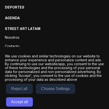
DEPORTES
AGENDA
STREET ART LATAM
Nosotros
Contacto
Privacidad
We use cookies and similar technologies on our website to
enhance your experience and personalize content and ads.
By continuing to use our website/app, you consent to the use
of these technologies and the processing of your personal
data for personalized and non-personalized advertising. By
clicking 'Accept', you consent to the use of cookies and the
processing of your data as described above
Reject all
Choose Settings
Desarrollo por
Esto es Agencia Digital | ©
2026
Accept all
Términos y condiciones
|
Políticas de privacidad