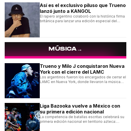
Así es el exclusivo piluso que Trueno
lanzó junto a KANGOL
El rapero argentino colaboró con la histórica firma
británica para lanzar una edición especial del
clásico Bermuda Casual.
→
MÚSICA
Trueno y Milo J conquistaron Nueva
York con el cierre del LAMC
Los argentinos fueron los encargados de cerrar el
LAMC en Nueva York, donde llevaron la música
urbana argentina a uno de los escenarios más
emblemáticos.
Liga Bazooka vuelve a México con
su primera edición nacional
La competencia de batallas escritas celebrará su
primera edición nacional en territorio azteca:
conocé la cartelera, la fecha y cómo conseguir
entradas.