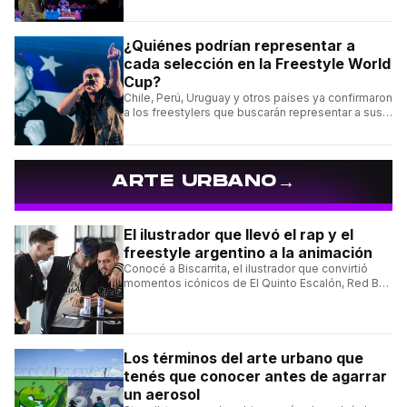
¿Quiénes podrían representar a
cada selección en la Freestyle World
Cup?
Chile, Perú, Uruguay y otros países ya confirmaron
a los freestylers que buscarán representar a sus
selecciones en el torneo organizado por Urban
Roosters.
→
ARTE URBANO
El ilustrador que llevó el rap y el
freestyle argentino a la animación
Conocé a Biscarrita, el ilustrador que convirtió
momentos icónicos de El Quinto Escalón, Red Bull
Batalla y Liga Bazooka en piezas de animación.
Los términos del arte urbano que
tenés que conocer antes de agarrar
un aerosol