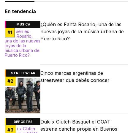
En tendencia
¿Quién es Fanta Rosario, una de las
MÚSICA
nuevas joyas de la música urbana de
#
1
Puerto Rico?
Cinco marcas argentinas de
STREETWEAR
streetwear que debés conocer
#
2
Duki x Clutch Básquet el GOAT
DEPORTES
estrena cancha propia en Buenos
#
3