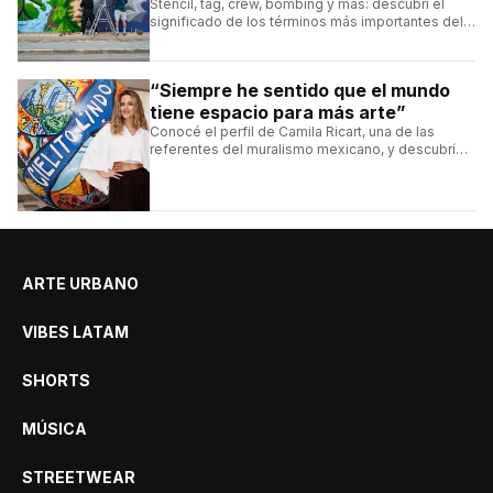
Stencil, tag, crew, bombing y más: descubrí el
significado de los términos más importantes del
arte urbano y el muralismo.
“Siempre he sentido que el mundo
tiene espacio para más arte”
Conocé el perfil de Camila Ricart, una de las
referentes del muralismo mexicano, y descubrí
cómo construyó su estilo y sus obras más
destacadas.
ARTE URBANO
VIBES LATAM
SHORTS
MÚSICA
STREETWEAR