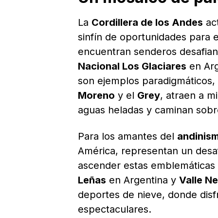
La
Cordillera de los Andes
act
sinfín de oportunidades para 
encuentran senderos desafiant
Nacional Los Glaciares
en Arg
son ejemplos paradigmáticos
Moreno
y el
Grey
, atraen a m
aguas heladas y caminan sobre 
Para los amantes del
andinis
América, representan un desa
ascender estas emblemáticas 
Leñas
en Argentina y
Valle N
deportes de nieve, donde disfr
espectaculares.