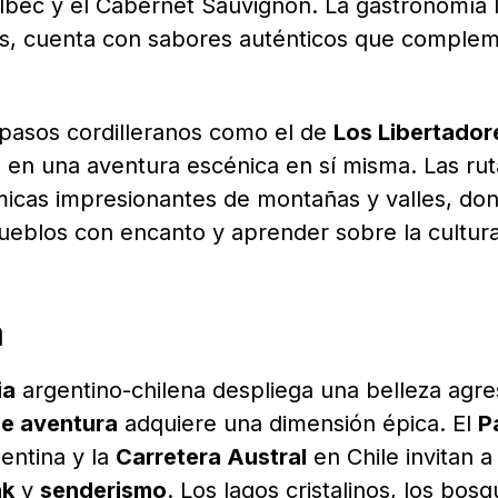
bec y el Cabernet Sauvignon. La gastronomía l
os, cuenta con sabores auténticos que comple
e pasos cordilleranos como el de
Los Libertador
 en una aventura escénica en sí misma. Las rut
micas impresionantes de montañas y valles, do
eblos con encanto y aprender sobre la cultura
a
ia
argentino-chilena despliega una belleza agre
de aventura
adquiere una dimensión épica. El
P
entina y la
Carretera Austral
en Chile invitan a 
ak
y
senderismo
. Los lagos cristalinos, los bos