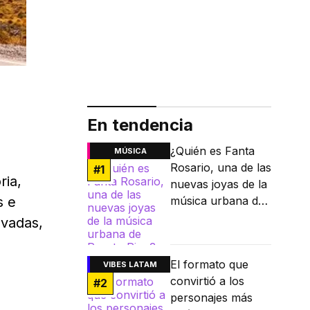
En tendencia
¿Quién es Fanta
MÚSICA
Rosario, una de las
#
1
ria,
nuevas joyas de la
s e
música urbana de
Puerto Rico?
evadas,
El formato que
VIBES LATAM
convirtió a los
#
2
personajes más