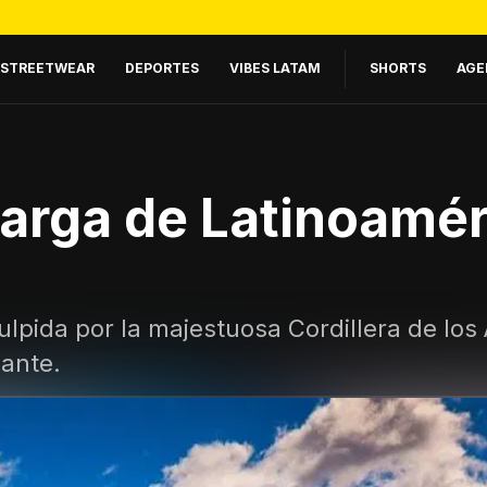
STREETWEAR
DEPORTES
VIBES LATAM
SHORTS
AGE
larga de Latinoamé
culpida por la majestuosa Cordillera de los
nante.