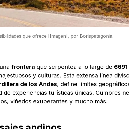
ibilidades que ofrece [Imagen], por Borispatagonia.
 una
frontera
que serpentea a lo largo de
6691
ajestuosos y culturas. Esta extensa línea diviso
dillera de los Andes
, define límites geográfico
ad de experiencias turísticas únicas. Cumbres n
linos, viñedos exuberantes y mucho más.
sajes andinos