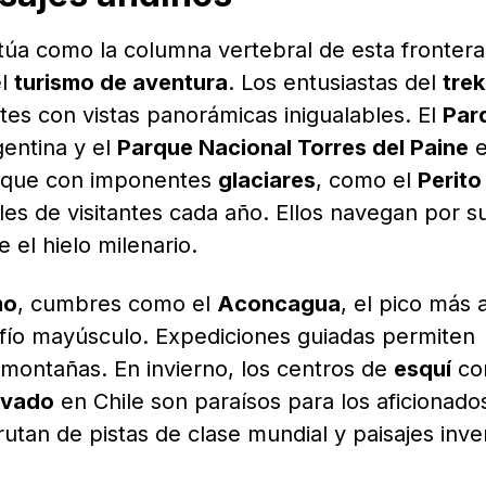
úa como la columna vertebral de esta fronter
el
turismo de aventura
. Los entusiastas del
trek
es con vistas panorámicas inigualables. El
Par
entina y el
Parque Nacional Torres del Paine
e
, que con imponentes
glaciares
, como el
Perito
iles de visitantes cada año. Ellos navegan por s
el hielo milenario.
mo
, cumbres como el
Aconcagua
, el pico más 
fío mayúsculo. Expediciones guiadas permiten
montañas. En invierno, los centros de
esquí
c
evado
en Chile son paraísos para los aficionados
utan de pistas de clase mundial y paisajes inve