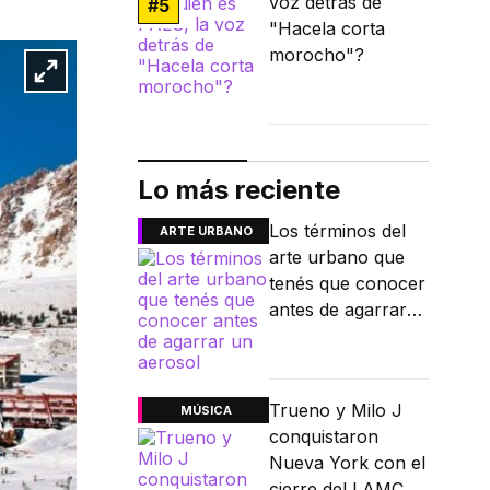
voz detrás de
#
5
"Hacela corta
morocho"?
Lo más reciente
Los términos del
ARTE URBANO
arte urbano que
tenés que conocer
antes de agarrar
un aerosol
Trueno y Milo J
MÚSICA
conquistaron
Nueva York con el
cierre del LAMC