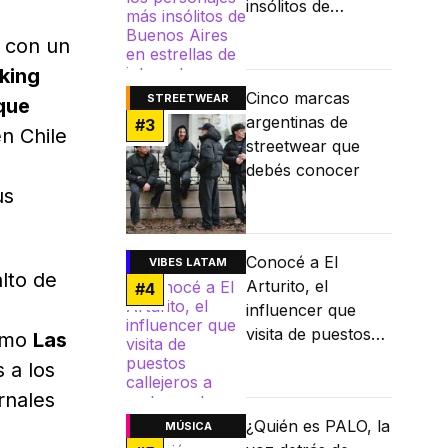
insólitos de
Buenos Aires en
a con un
estrellas de
king
internet
Cinco marcas
STREETWEAR
que
argentinas de
#
3
n Chile
streetwear que
debés conocer
us
Conocé a El
VIBES LATAM
alto de
Arturito, el
#
4
influencer que
visita de puestos
omo
Las
callejeros a
 a los
restaurantes
rnales
Michelin
¿Quién es PALO, la
MÚSICA