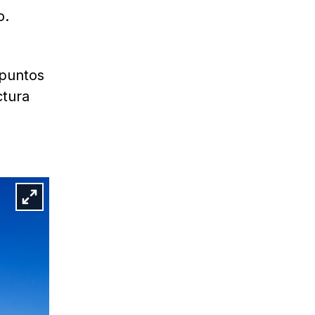
o.
 puntos
ctura