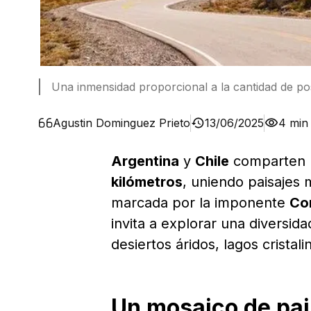
Una inmensidad proporcional a la cantidad de pos
Agustin Dominguez Prieto
13/06/2025
4 min
Argentina
y
Chile
comparten
kilómetros
, uniendo paisajes m
marcada por la imponente
Cor
invita a explorar una diversid
desiertos áridos, lagos crista
Un mosaico de pai