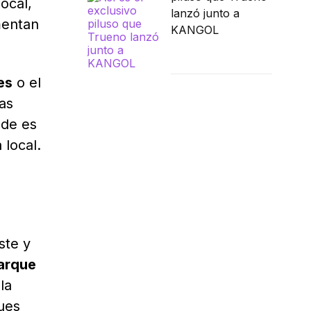
ocal,
lanzó junto a
mentan
KANGOL
es
o el
as
nde es
 local.
ste y
arque
la
ques