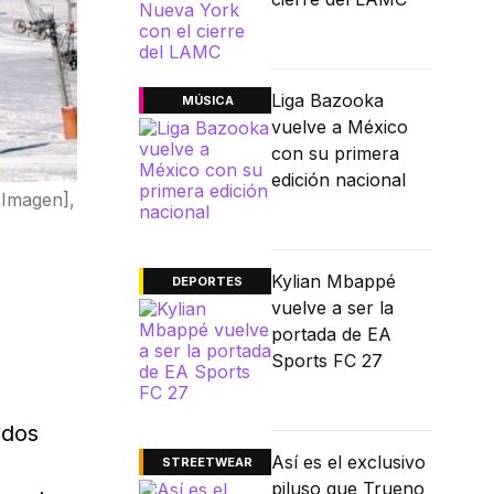
Liga Bazooka
MÚSICA
vuelve a México
con su primera
edición nacional
[Imagen],
Kylian Mbappé
DEPORTES
vuelve a ser la
portada de EA
Sports FC 27
idos
Así es el exclusivo
STREETWEAR
piluso que Trueno