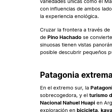
variedades únicas como el Mal
con influencias de ambos lad
la experiencia enológica.
Cruzar la frontera a través d
de
Pino Hachado
se convierte
sinuosas tienen vistas panorá
posible descubrir pequeños pu
Patagonia extrem
En el extremo sur, la
Patagon
sobrecogedora, y el
turismo 
Nacional Nahuel Huapi
en Arg
exploración en
bicicleta
,
kay