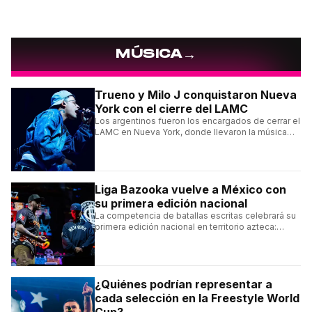
→
MÚSICA
Trueno y Milo J conquistaron Nueva
York con el cierre del LAMC
Los argentinos fueron los encargados de cerrar el
LAMC en Nueva York, donde llevaron la música
urbana argentina a uno de los escenarios más
emblemáticos.
Liga Bazooka vuelve a México con
su primera edición nacional
La competencia de batallas escritas celebrará su
primera edición nacional en territorio azteca:
conocé la cartelera, la fecha y cómo conseguir
entradas.
¿Quiénes podrían representar a
cada selección en la Freestyle World
Cup?