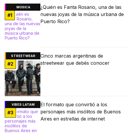
¿Quién es Fanta Rosario, una de las
MÚSICA
nuevas joyas de la música urbana de
#
1
Puerto Rico?
Cinco marcas argentinas de
STREETWEAR
streetwear que debés conocer
#
2
El formato que convirtió a los
VIBES LATAM
personajes más insólitos de Buenos
#
3
Aires en estrellas de internet