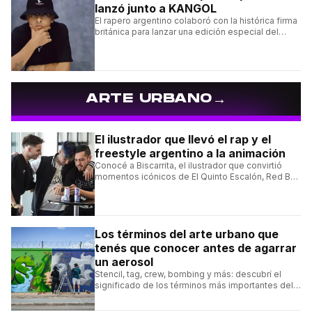
lanzó junto a KANGOL
El rapero argentino colaboró con la histórica firma
británica para lanzar una edición especial del
clásico Bermuda Casual.
→
ARTE URBANO
El ilustrador que llevó el rap y el
freestyle argentino a la animación
Conocé a Biscarrita, el ilustrador que convirtió
momentos icónicos de El Quinto Escalón, Red Bull
Batalla y Liga Bazooka en piezas de animación.
Los términos del arte urbano que
tenés que conocer antes de agarrar
un aerosol
Stencil, tag, crew, bombing y más: descubrí el
significado de los términos más importantes del
arte urbano y el muralismo.