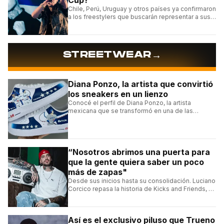
Chile, Perú, Uruguay y otros países ya confirmaron
a los freestylers que buscarán representar a sus
selecciones en el torneo organizado por Urban
Roosters.
→
STREETWEAR
Diana Ponzo, la artista que convirtió
los sneakers en un lienzo
Conocé el perfil de Diana Ponzo, la artista
mexicana que se transformó en una de las
grandes referentes de la customización de
sneakers en Latinoamérica.
“Nosotros abrimos una puerta para
que la gente quiera saber un poco
más de zapas"
Desde sus inicios hasta su consolidación. Luciano
Corcico repasa la historia de Kicks and Friends, el
proyecto que transformó la cultura sneaker en
Argentina.
Así es el exclusivo piluso que Trueno