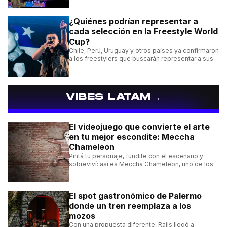
¿Quiénes podrían representar a
cada selección en la Freestyle World
Cup?
Chile, Perú, Uruguay y otros países ya confirmaron
a los freestylers que buscarán representar a sus
selecciones en el torneo organizado por Urban
Roosters.
→
VIBES LATAM
El videojuego que convierte el arte
en tu mejor escondite: Meccha
Chameleon
Pintá tu personaje, fundite con el escenario y
sobreviví: así es Meccha Chameleon, uno de los
videojuegos independientes del momento.
El spot gastronómico de Palermo
donde un tren reemplaza a los
mozos
Con una propuesta diferente, Rails llegó a