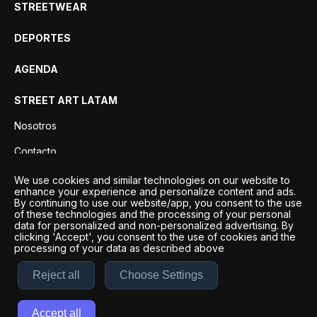
STREETWEAR
DEPORTES
AGENDA
STREET ART LATAM
Nosotros
Contacto
Privacidad
We use cookies and similar technologies on our website to
enhance your experience and personalize content and ads.
By continuing to use our website/app, you consent to the use
of these technologies and the processing of your personal
data for personalized and non-personalized advertising. By
clicking 'Accept', you consent to the use of cookies and the
processing of your data as described above
Reject all
Choose Settings
Desarrollo por
Esto es Agencia Digital | ©
2026
Accept all