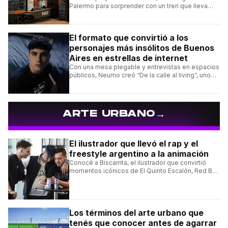
Palermo para sorprender con un tren que lleva
cada pedido hasta la mesa y una carta de
hamburguesas, sándwiches y más.
El formato que convirtió a los
personajes más insólitos de Buenos
Aires en estrellas de internet
Con una mesa plegable y entrevistas en espacios
públicos, Neumo creó “De la calle al living”, uno
de los formatos más virales de las redes
argentinas.
→
ARTE URBANO
El ilustrador que llevó el rap y el
freestyle argentino a la animación
Conocé a Biscarrita, el ilustrador que convirtió
momentos icónicos de El Quinto Escalón, Red Bull
Batalla y Liga Bazooka en piezas de animación.
Los términos del arte urbano que
tenés que conocer antes de agarrar