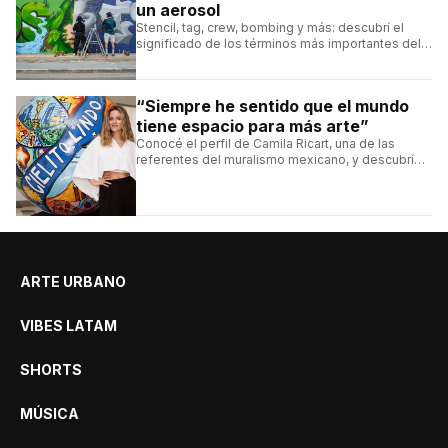
un aerosol
Stencil, tag, crew, bombing y más: descubrí el
significado de los términos más importantes del
arte urbano y el muralismo.
“Siempre he sentido que el mundo
tiene espacio para más arte”
Conocé el perfil de Camila Ricart, una de las
referentes del muralismo mexicano, y descubrí
cómo construyó su estilo y sus obras más
destacadas.
ARTE URBANO
VIBES LATAM
SHORTS
MÚSICA