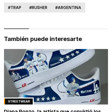
#
TRAP
#
RUSHER
#
ARGENTINA
También puede interesarte
STREETWEAR
Diana Ponzo, la artista que convirtió los