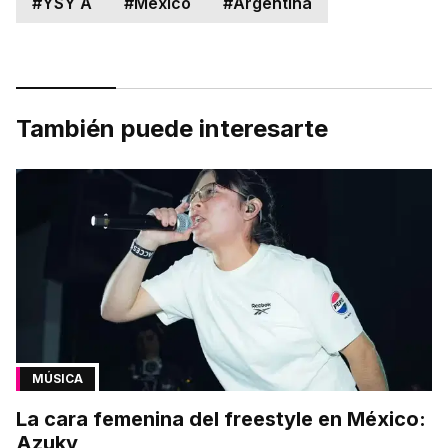
#
YSY A
#
México
#
Argentina
También puede interesarte
MÚSICA
La cara femenina del freestyle en México:
Azuky