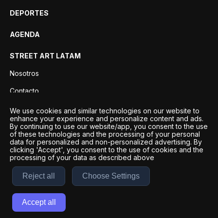
DEPORTES
AGENDA
STREET ART LATAM
Nosotros
Contacto
Privacidad
We use cookies and similar technologies on our website to
enhance your experience and personalize content and ads.
By continuing to use our website/app, you consent to the use
of these technologies and the processing of your personal
data for personalized and non-personalized advertising. By
clicking 'Accept', you consent to the use of cookies and the
processing of your data as described above
Reject all
Choose Settings
Desarrollo por
Esto es Agencia Digital | ©
2026
Accept all
Términos y condiciones
|
Políticas de privacidad