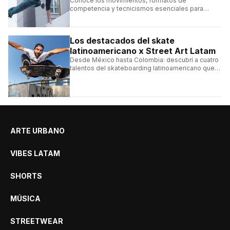
Conocé los movimientos, formatos de
competencia y tecnicismos esenciales para
seguir una competencia de parkour sin perderte
ningún detalle.
Los destacados del skate
latinoamericano x Street Art Latam
Desde México hasta Colombia: descubrí a cuatro
talentos del skateboarding latinoamericano que
se destacan por sus trucos y su estilo sobre la
tabla.
ARTE URBANO
VIBES LATAM
SHORTS
MÚSICA
STREETWEAR