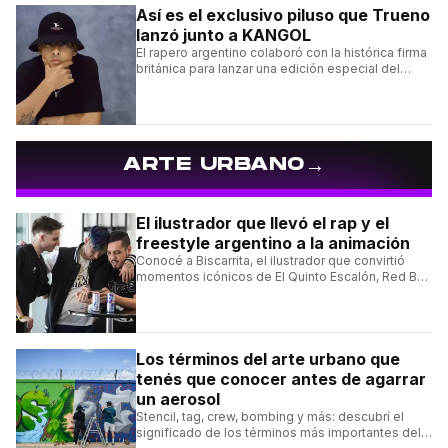
Así es el exclusivo piluso que Trueno
lanzó junto a KANGOL
El rapero argentino colaboró con la histórica firma
británica para lanzar una edición especial del
clásico Bermuda Casual.
→
ARTE URBANO
El ilustrador que llevó el rap y el
freestyle argentino a la animación
Conocé a Biscarrita, el ilustrador que convirtió
momentos icónicos de El Quinto Escalón, Red Bull
Batalla y Liga Bazooka en piezas de animación.
Los términos del arte urbano que
tenés que conocer antes de agarrar
un aerosol
Stencil, tag, crew, bombing y más: descubrí el
significado de los términos más importantes del