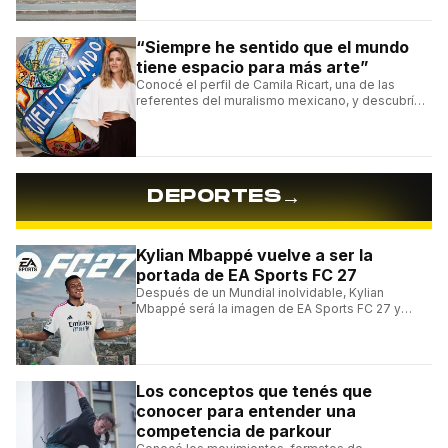
arte urbano y el muralismo.
“Siempre he sentido que el mundo
tiene espacio para más arte”
Conocé el perfil de Camila Ricart, una de las
referentes del muralismo mexicano, y descubrí
cómo construyó su estilo y sus obras más
destacadas.
→
DEPORTES
Kylian Mbappé vuelve a ser la
portada de EA Sports FC 27
Después de un Mundial inolvidable, Kylian
Mbappé será la imagen de EA Sports FC 27 y
alcanzará un récord histórico dentro de la
franquicia.
Los conceptos que tenés que
conocer para entender una
competencia de parkour