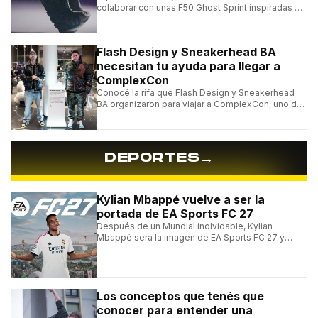
colaborar con unas F50 Ghost Sprint inspiradas en
Puerto Rico y una de las franquicias más icónicas
del fútbol.
Flash Design y Sneakerhead BA
necesitan tu ayuda para llegar a
ComplexCon
Conocé la rifa que Flash Design y Sneakerhead
BA organizaron para viajar a ComplexCon, uno de
los eventos más importantes del mundo sneaker.
→
DEPORTES
Kylian Mbappé vuelve a ser la
portada de EA Sports FC 27
Después de un Mundial inolvidable, Kylian
Mbappé será la imagen de EA Sports FC 27 y
alcanzará un récord histórico dentro de la
franquicia.
Los conceptos que tenés que
conocer para entender una