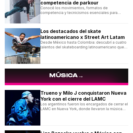
competencia de parkour
Conocé los movimientos, formatos de
competencia y tecnicismos esenciales para
seguir una competencia de parkour sin perderte
ningún detalle.
Los destacados del skate
latinoamericano x Street Art Latam
Desde México hasta Colombia: descubrí a cuatro
talentos del skateboarding latinoamericano que
se destacan por sus trucos y su estilo sobre la
tabla.
→
MÚSICA
Trueno y Milo J conquistaron Nueva
York con el cierre del LAMC
Los argentinos fueron los encargados de cerrar el
LAMC en Nueva York, donde llevaron la música
urbana argentina a uno de los escenarios más
emblemáticos.