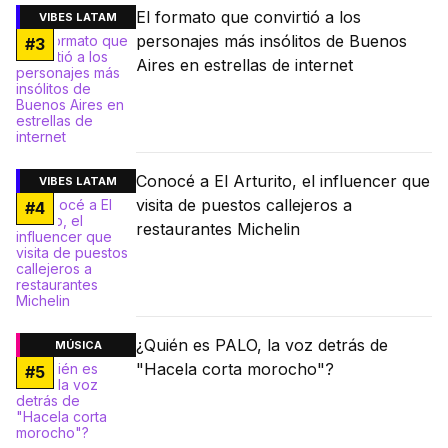
El formato que convirtió a los
VIBES LATAM
personajes más insólitos de Buenos
#
3
Aires en estrellas de internet
Conocé a El Arturito, el influencer que
VIBES LATAM
visita de puestos callejeros a
#
4
restaurantes Michelin
¿Quién es PALO, la voz detrás de
MÚSICA
"Hacela corta morocho"?
#
5