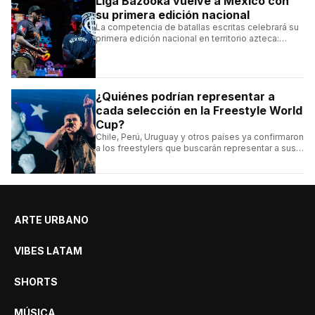
Liga Bazooka vuelve a México con
su primera edición nacional
La competencia de batallas escritas celebrará su
primera edición nacional en territorio azteca:
conocé la cartelera, la fecha y cómo conseguir
entradas.
¿Quiénes podrían representar a
cada selección en la Freestyle World
Cup?
Chile, Perú, Uruguay y otros países ya confirmaron
a los freestylers que buscarán representar a sus
selecciones en el torneo organizado por Urban
Roosters.
ARTE URBANO
VIBES LATAM
SHORTS
MÚSICA