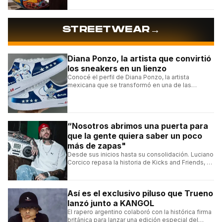
→
STREETWEAR
Diana Ponzo, la artista que convirtió
los sneakers en un lienzo
Conocé el perfil de Diana Ponzo, la artista
mexicana que se transformó en una de las
grandes referentes de la customización de
sneakers en Latinoamérica.
“Nosotros abrimos una puerta para
que la gente quiera saber un poco
más de zapas"
Desde sus inicios hasta su consolidación. Luciano
Corcico repasa la historia de Kicks and Friends, el
proyecto que transformó la cultura sneaker en
Argentina.
Así es el exclusivo piluso que Trueno
lanzó junto a KANGOL
El rapero argentino colaboró con la histórica firma
británica para lanzar una edición especial del