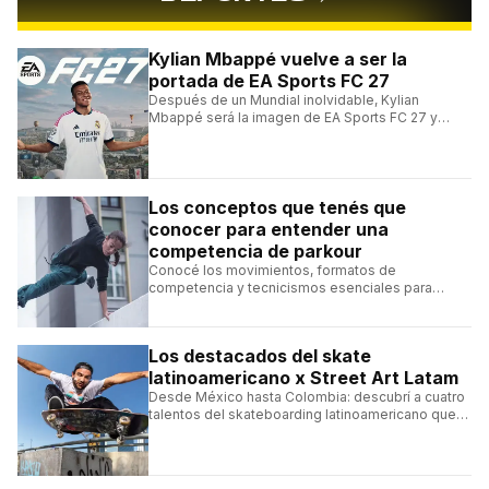
Kylian Mbappé vuelve a ser la
portada de EA Sports FC 27
Después de un Mundial inolvidable, Kylian
Mbappé será la imagen de EA Sports FC 27 y
alcanzará un récord histórico dentro de la
franquicia.
Los conceptos que tenés que
conocer para entender una
competencia de parkour
Conocé los movimientos, formatos de
competencia y tecnicismos esenciales para
seguir una competencia de parkour sin perderte
ningún detalle.
Los destacados del skate
latinoamericano x Street Art Latam
Desde México hasta Colombia: descubrí a cuatro
talentos del skateboarding latinoamericano que
se destacan por sus trucos y su estilo sobre la
tabla.