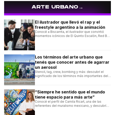
→
ARTE URBANO
El ilustrador que llevó el rap y el
freestyle argentino a la animación
Conocé a Biscarrita, el ilustrador que convirtió
momentos icónicos de El Quinto Escalón, Red Bull
Batalla y Liga Bazooka en piezas de animación.
Los términos del arte urbano que
tenés que conocer antes de agarrar
un aerosol
Stencil, tag, crew, bombing y más: descubrí el
significado de los términos más importantes del
arte urbano y el muralismo.
“Siempre he sentido que el mundo
tiene espacio para más arte”
Conocé el perfil de Camila Ricart, una de las
referentes del muralismo mexicano, y descubrí
cómo construyó su estilo y sus obras más
destacadas.