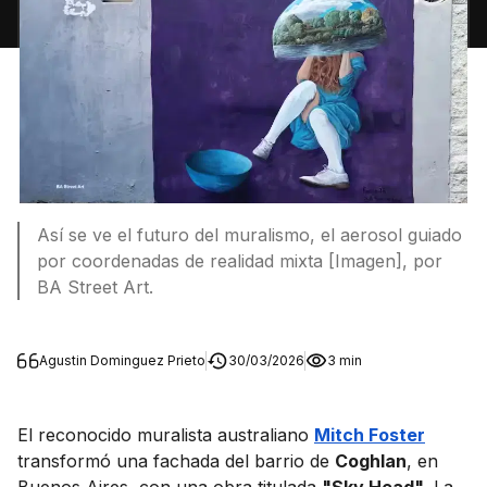
Así se ve el futuro del muralismo, el aerosol guiado
por coordenadas de realidad mixta [Imagen], por
BA Street Art.
Agustin Dominguez Prieto
30/03/2026
3 min
El reconocido muralista australiano
Mitch Foster
transformó una fachada del barrio de
Coghlan
, en
Buenos Aires, con una obra titulada
"Sky Head"
. La