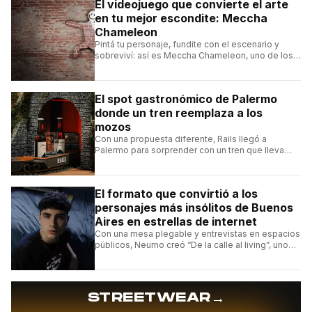
El videojuego que convierte el arte
en tu mejor escondite: Meccha
Chameleon
Pintá tu personaje, fundite con el escenario y
sobreviví: así es Meccha Chameleon, uno de los
videojuegos independientes del momento.
El spot gastronómico de Palermo
donde un tren reemplaza a los
mozos
Con una propuesta diferente, Rails llegó a
Palermo para sorprender con un tren que lleva
cada pedido hasta la mesa y una carta de
hamburguesas, sándwiches y más.
El formato que convirtió a los
personajes más insólitos de Buenos
Aires en estrellas de internet
Con una mesa plegable y entrevistas en espacios
públicos, Neumo creó “De la calle al living”, uno
de los formatos más virales de las redes
argentinas.
→
STREETWEAR