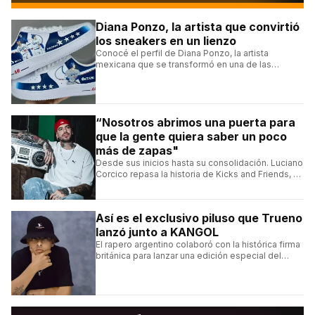
Diana Ponzo, la artista que convirtió
los sneakers en un lienzo
Conocé el perfil de Diana Ponzo, la artista
mexicana que se transformó en una de las
grandes referentes de la customización de
sneakers en Latinoamérica.
“Nosotros abrimos una puerta para
que la gente quiera saber un poco
más de zapas"
Desde sus inicios hasta su consolidación. Luciano
Corcico repasa la historia de Kicks and Friends, el
proyecto que transformó la cultura sneaker en
Argentina.
Así es el exclusivo piluso que Trueno
lanzó junto a KANGOL
El rapero argentino colaboró con la histórica firma
británica para lanzar una edición especial del
clásico Bermuda Casual.