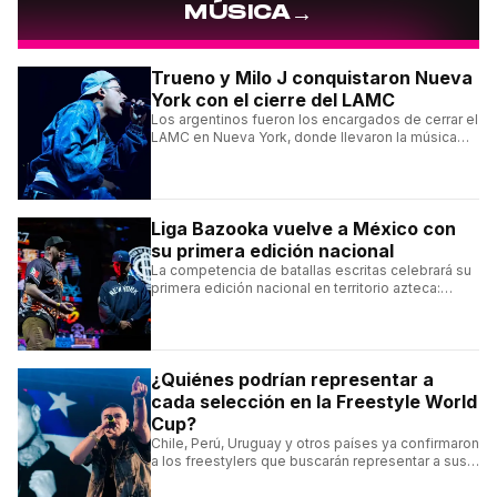
→
MÚSICA
Trueno y Milo J conquistaron Nueva
York con el cierre del LAMC
Los argentinos fueron los encargados de cerrar el
LAMC en Nueva York, donde llevaron la música
urbana argentina a uno de los escenarios más
emblemáticos.
Liga Bazooka vuelve a México con
su primera edición nacional
La competencia de batallas escritas celebrará su
primera edición nacional en territorio azteca:
conocé la cartelera, la fecha y cómo conseguir
entradas.
¿Quiénes podrían representar a
cada selección en la Freestyle World
Cup?
Chile, Perú, Uruguay y otros países ya confirmaron
a los freestylers que buscarán representar a sus
selecciones en el torneo organizado por Urban
Roosters.