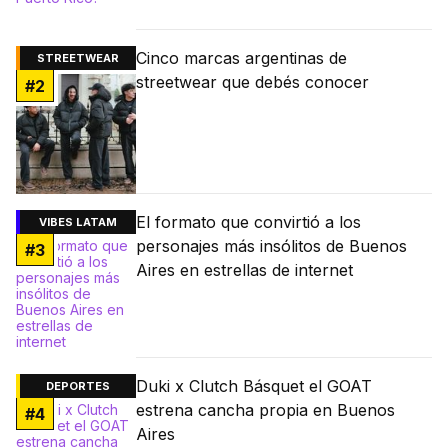
Cinco marcas argentinas de
STREETWEAR
streetwear que debés conocer
#
2
El formato que convirtió a los
VIBES LATAM
personajes más insólitos de Buenos
#
3
Aires en estrellas de internet
Duki x Clutch Básquet el GOAT
DEPORTES
estrena cancha propia en Buenos
#
4
Aires