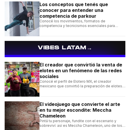
Los conceptos que tenés que
conocer para entender una
competencia de parkour
Conocé los movimientos, formatos de
competencia y tecnicismos esenciales para
seguir una competencia de parkour sin perderte
ningún detalle.
→
VIBES LATAM
El creador que convirtió la venta de
elotes en un fenómeno de las redes
sociales
Conocé el perfil de Elotero MX, el creador
mexicano que convirtió la preparación de elotes y
raspados en un fenómeno viral desde las calles
de California.
El videojuego que convierte el arte
en tu mejor escondite: Meccha
Chameleon
Pintá tu personaje, fundite con el escenario y
sobreviví: así es Meccha Chameleon, uno de los