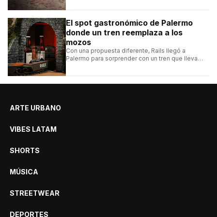
videojuegos independientes del momento.
El spot gastronómico de Palermo
donde un tren reemplaza a los
mozos
Con una propuesta diferente, Rails llegó a
Palermo para sorprender con un tren que lleva
cada pedido hasta la mesa y una carta de
hamburguesas, sándwiches y más.
ARTE URBANO
VIBES LATAM
SHORTS
MÚSICA
STREETWEAR
DEPORTES