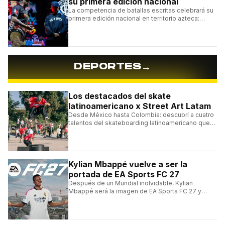
su primera edición nacional
La competencia de batallas escritas celebrará su
primera edición nacional en territorio azteca:
conocé la cartelera, la fecha y cómo conseguir
entradas.
→
DEPORTES
Los destacados del skate
latinoamericano x Street Art Latam
Desde México hasta Colombia: descubrí a cuatro
talentos del skateboarding latinoamericano que
se destacan por sus trucos y su estilo sobre la
tabla.
Kylian Mbappé vuelve a ser la
portada de EA Sports FC 27
Después de un Mundial inolvidable, Kylian
Mbappé será la imagen de EA Sports FC 27 y
alcanzará un récord histórico dentro de la
franquicia.