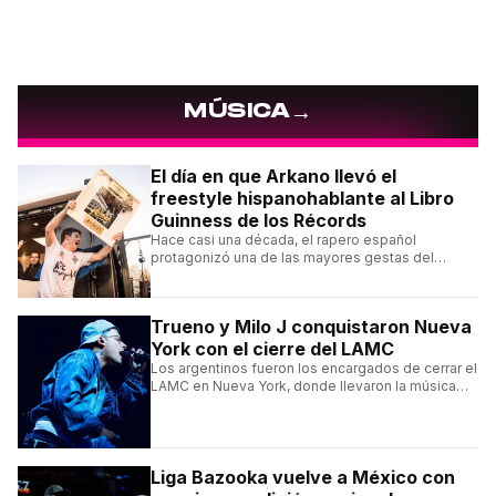
→
MÚSICA
El día en que Arkano llevó el
freestyle hispanohablante al Libro
Guinness de los Récords
Hace casi una década, el rapero español
protagonizó una de las mayores gestas del
freestyle hispano con una sesión de más de un
día de improvisación contínua.
Trueno y Milo J conquistaron Nueva
York con el cierre del LAMC
Los argentinos fueron los encargados de cerrar el
LAMC en Nueva York, donde llevaron la música
urbana argentina a uno de los escenarios más
emblemáticos.
Liga Bazooka vuelve a México con