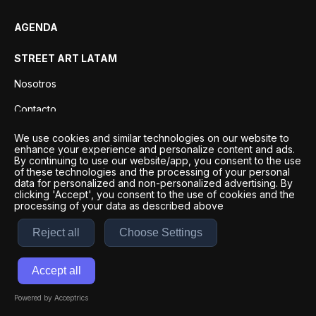
AGENDA
STREET ART LATAM
Nosotros
Contacto
Privacidad
We use cookies and similar technologies on our website to
enhance your experience and personalize content and ads.
By continuing to use our website/app, you consent to the use
of these technologies and the processing of your personal
data for personalized and non-personalized advertising. By
clicking 'Accept', you consent to the use of cookies and the
processing of your data as described above
Reject all
Choose Settings
Desarrollo por
Esto es Agencia Digital | ©
2026
Accept all
Términos y condiciones
|
Políticas de privacidad
Powered by Acceptrics