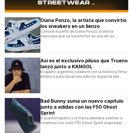
→
STREETWEAR
Diana Ponzo, la artista que convirtió
los sneakers en un lienzo
Conocé el perfil de Diana Ponzo, la artista
mexicana que se transformó en una de las
grandes referentes de la customización de
sneakers en Latinoamérica.
Así es el exclusivo piluso que Trueno
lanzó junto a KANGOL
El rapero argentino colaboró con la histórica firma
británica para lanzar una edición especial del
clásico Bermuda Casual.
Bad Bunny suma un nuevo capítulo
junto a adidas con las F50 Ghost
Sprint
El puertorriqueño y la marca alemana vuelven a
colaborar con unas F50 Ghost Sprint inspiradas en
Puerto Rico y una de las franquicias más icónicas
del fútbol.