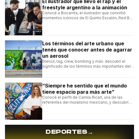
El ilustrador que llevó el rap y el
freestyle argentino a la animación
Conocé a Biscarrita, el ilustrador que convirtió
momentos icónicos de El Quinto Escalón, Red Bull
Batalla y Liga Bazooka en piezas de animación.
Los términos del arte urbano que
tenés que conocer antes de agarrar
un aerosol
Stencil, tag, crew, bombing y más: descubrí el
significado de los términos más importantes del
arte urbano y el muralismo.
“Siempre he sentido que el mundo
tiene espacio para más arte”
Conocé el perfil de Camila Ricart, una de las
referentes del muralismo mexicano, y descubrí
cómo construyó su estilo y sus obras más
destacadas.
→
DEPORTES