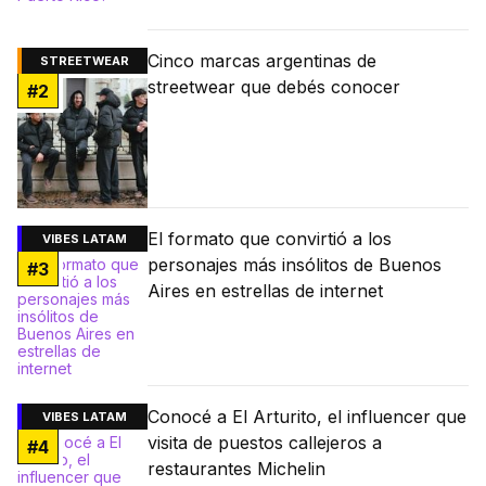
Cinco marcas argentinas de
STREETWEAR
streetwear que debés conocer
#
2
El formato que convirtió a los
VIBES LATAM
personajes más insólitos de Buenos
#
3
Aires en estrellas de internet
Conocé a El Arturito, el influencer que
VIBES LATAM
visita de puestos callejeros a
#
4
restaurantes Michelin