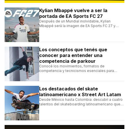
Kylian Mbappé vuelve a ser la
portada de EA Sports FC 27
Después de un Mundial inolvidable, Kylian
Mbappé será la imagen de EA Sports FC 27 y
alcanzará un récord histórico dentro de la
franquicia.
Los conceptos que tenés que
conocer para entender una
competencia de parkour
Conocé los movimientos, formatos de
competencia y tecnicismos esenciales para
seguir una competencia de parkour sin perderte
ningún detalle.
Los destacados del skate
latinoamericano x Street Art Latam
Desde México hasta Colombia: descubrí a cuatro
talentos del skateboarding latinoamericano que
se destacan por sus trucos y su estilo sobre la
tabla.