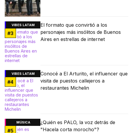
El formato que convirtió a los
VIBES LATAM
personajes más insólitos de Buenos
#
3
Aires en estrellas de internet
Conocé a El Arturito, el influencer que
VIBES LATAM
visita de puestos callejeros a
#
4
restaurantes Michelin
¿Quién es PALO, la voz detrás de
MÚSICA
"Hacela corta morocho"?
#
5