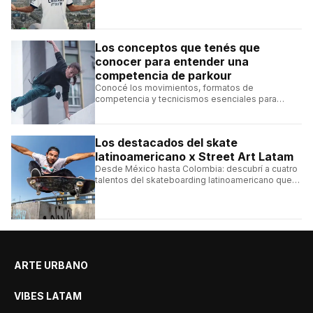
alcanzará un récord histórico dentro de la
franquicia.
Los conceptos que tenés que
conocer para entender una
competencia de parkour
Conocé los movimientos, formatos de
competencia y tecnicismos esenciales para
seguir una competencia de parkour sin perderte
ningún detalle.
Los destacados del skate
latinoamericano x Street Art Latam
Desde México hasta Colombia: descubrí a cuatro
talentos del skateboarding latinoamericano que
se destacan por sus trucos y su estilo sobre la
tabla.
ARTE URBANO
VIBES LATAM