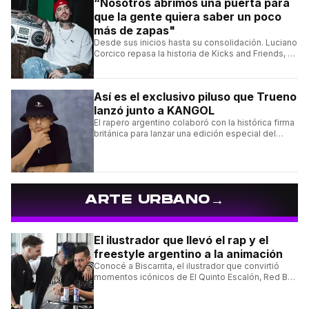
“Nosotros abrimos una puerta para
que la gente quiera saber un poco
más de zapas"
Desde sus inicios hasta su consolidación. Luciano
Corcico repasa la historia de Kicks and Friends, el
proyecto que transformó la cultura sneaker en
Argentina.
Así es el exclusivo piluso que Trueno
lanzó junto a KANGOL
El rapero argentino colaboró con la histórica firma
británica para lanzar una edición especial del
clásico Bermuda Casual.
→
ARTE URBANO
El ilustrador que llevó el rap y el
freestyle argentino a la animación
Conocé a Biscarrita, el ilustrador que convirtió
momentos icónicos de El Quinto Escalón, Red Bull
Batalla y Liga Bazooka en piezas de animación.