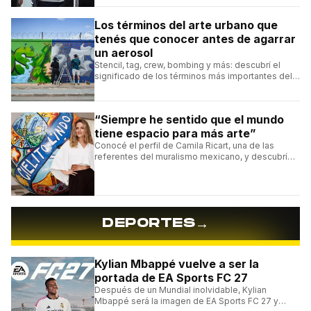
Los términos del arte urbano que
tenés que conocer antes de agarrar
un aerosol
Stencil, tag, crew, bombing y más: descubrí el
significado de los términos más importantes del
arte urbano y el muralismo.
“Siempre he sentido que el mundo
tiene espacio para más arte”
Conocé el perfil de Camila Ricart, una de las
referentes del muralismo mexicano, y descubrí
cómo construyó su estilo y sus obras más
destacadas.
→
DEPORTES
Kylian Mbappé vuelve a ser la
portada de EA Sports FC 27
Después de un Mundial inolvidable, Kylian
Mbappé será la imagen de EA Sports FC 27 y