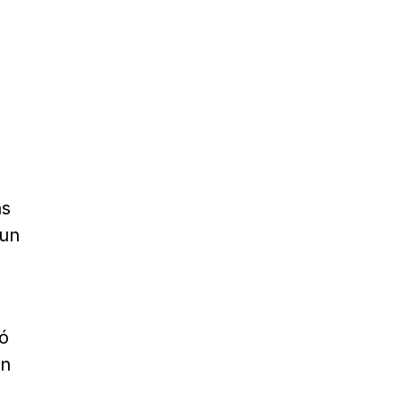
as
 un
ió
on