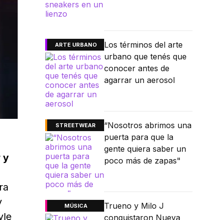
Los términos del arte
ARTE URBANO
urbano que tenés que
conocer antes de
agarrar un aerosol
“Nosotros abrimos una
STREETWEAR
puerta para que la
gente quiera saber un
 y
poco más de zapas"
ra
y
Trueno y Milo J
MÚSICA
yle
conquistaron Nueva