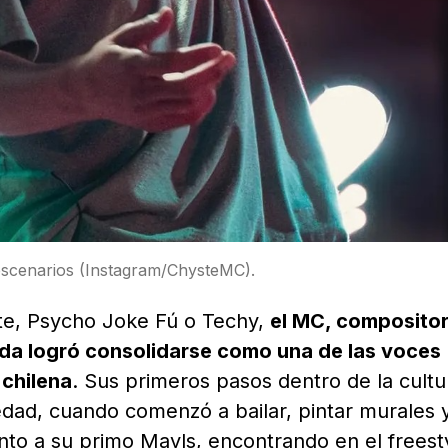
escenarios (Instagram/ChysteMC).
e, Psycho Joke Fú o Techy,
el MC, compositor
ida logró consolidarse como una de las voces
chilena
. Sus primeros pasos dentro de la cultu
dad, cuando comenzó a bailar, pintar murales 
nto a su primo Mayls, encontrando en el freest