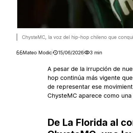
ChysteMC, la voz del hip-hop chileno que conqu
Mateo Modic
15/06/2026
3 min
A pesar de la irrupción de nue
hop continúa más vigente que
de representar ese movimient
ChysteMC aparece como una r
De La Florida al c