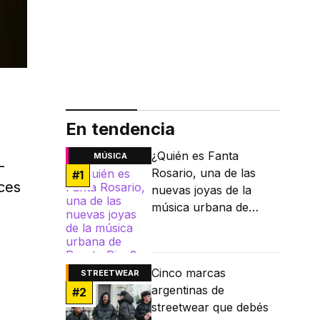
En tendencia
¿Quién es Fanta
MÚSICA
-
Rosario, una de las
#
1
ces
nuevas joyas de la
música urbana de
Puerto Rico?
Cinco marcas
STREETWEAR
argentinas de
#
2
streetwear que debés