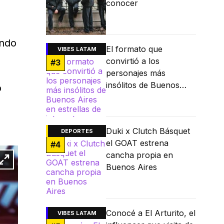
conocer
ando
El formato que
VIBES LATAM
convirtió a los
#
3
personajes más
insólitos de Buenos
o
Aires en estrellas de
internet
Duki x Clutch Básquet
DEPORTES
el GOAT estrena
#
4
cancha propia en
Buenos Aires
Conocé a El Arturito, el
VIBES LATAM