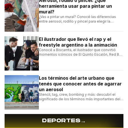
Aerosol, rodillo o pincel: ¿qué
herramienta usar para pintar un
mural?
¿Vas a pintar un mural? Conocé las diferencias
entre aerosol, rodillo y pincel para elegir la
herramienta indicada para cada intervención
artística.
El ilustrador que llevó el rap y el
freestyle argentino a la animación
Conocé a Biscarrita, el ilustrador que convirtió
momentos icónicos de El Quinto Escalón, Red Bull
Batalla y Liga Bazooka en piezas de animación.
Los términos del arte urbano que
tenés que conocer antes de agarrar
un aerosol
Stencil, tag, crew, bombing y más: descubrí el
significado de los términos más importantes del
arte urbano y el muralismo.
→
DEPORTES