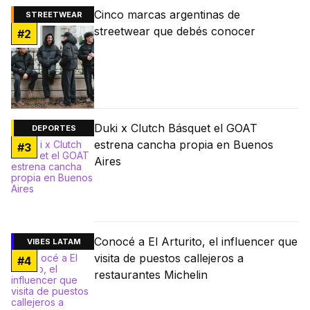
Cinco marcas argentinas de
STREETWEAR
streetwear que debés conocer
#
2
Duki x Clutch Básquet el GOAT
DEPORTES
estrena cancha propia en Buenos
#
3
Aires
Conocé a El Arturito, el influencer que
VIBES LATAM
visita de puestos callejeros a
#
4
restaurantes Michelin