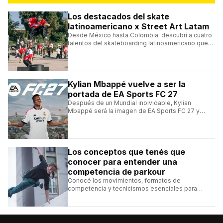
Los destacados del skate
latinoamericano x Street Art Latam
Desde México hasta Colombia: descubrí a cuatro
talentos del skateboarding latinoamericano que
se destacan por sus trucos y su estilo sobre la
tabla.
Kylian Mbappé vuelve a ser la
portada de EA Sports FC 27
Después de un Mundial inolvidable, Kylian
Mbappé será la imagen de EA Sports FC 27 y
alcanzará un récord histórico dentro de la
franquicia.
Los conceptos que tenés que
conocer para entender una
competencia de parkour
Conocé los movimientos, formatos de
competencia y tecnicismos esenciales para
seguir una competencia de parkour sin perderte
ningún detalle.