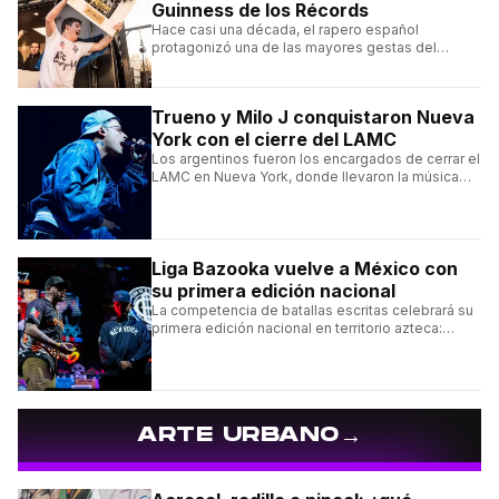
Guinness de los Récords
Hace casi una década, el rapero español
protagonizó una de las mayores gestas del
freestyle hispano con una sesión de más de un
día de improvisación contínua.
Trueno y Milo J conquistaron Nueva
York con el cierre del LAMC
Los argentinos fueron los encargados de cerrar el
LAMC en Nueva York, donde llevaron la música
urbana argentina a uno de los escenarios más
emblemáticos.
Liga Bazooka vuelve a México con
su primera edición nacional
La competencia de batallas escritas celebrará su
primera edición nacional en territorio azteca:
conocé la cartelera, la fecha y cómo conseguir
entradas.
→
ARTE URBANO