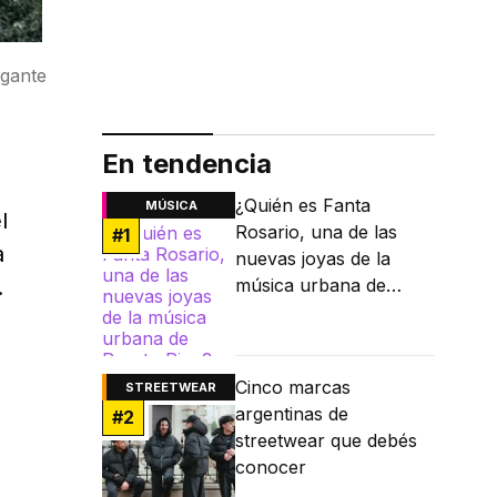
igante
En tendencia
¿Quién es Fanta
MÚSICA
l
Rosario, una de las
#
1
a
nuevas joyas de la
.
música urbana de
Puerto Rico?
Cinco marcas
STREETWEAR
argentinas de
#
2
streetwear que debés
conocer