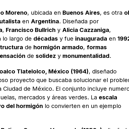
ano Moreno
, ubicada en
Buenos Aires
, es otra
o
utalista
en
Argentina
. Diseñada por
a
,
Francisco Bullrich
y
Alicia Cazzaniga
,
 lo largo de
décadas
y fue
inaugurada
en
199
tructura
de
hormigón armado
,
formas
ensación
de
solidez
y
monumentalidad
.
oalco Tlatelolco, México (1964)
, diseñado
ioso proyecto que buscaba solucionar el probl
la Ciudad de México. El conjunto incluye numer
cuelas, mercados y áreas verdes. La
escala
vo del hormigón
lo convierten en un ejemplo