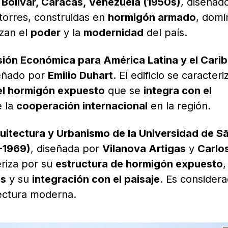
Bolívar, Caracas, Venezuela (1950s)
, diseñad
 torres, construidas en
hormigón armado
, domi
izan el
poder
y la
modernidad
del país.
sión Económica para América Latina y el Carib
señado por
Emilio Duhart
. El edificio se caracteri
el hormigón expuesto
que se
integra con el
e la
cooperación internacional
en la región.
uitectura y Urbanismo de la Universidad de S
1-1969)
, diseñada por
Vilanova Artigas
y
Carlo
teriza por su
estructura de hormigón expuesto
,
os
y su
integración con el paisaje
. Es consider
tectura moderna.