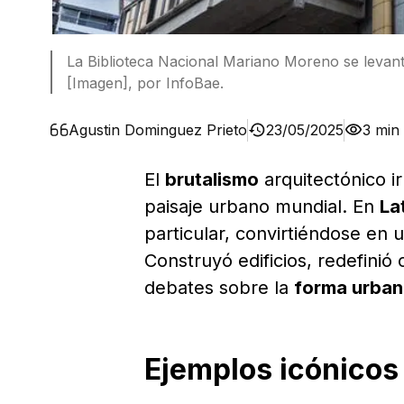
La Biblioteca Nacional Mariano Moreno se levant
[Imagen], por InfoBae.
Agustin Dominguez Prieto
23/05/2025
3 min
El
brutalismo
arquitectónico i
paisaje urbano mundial. En
La
particular, convirtiéndose en 
Construyó edificios, redefinió
debates sobre la
forma urban
Ejemplos icónicos 