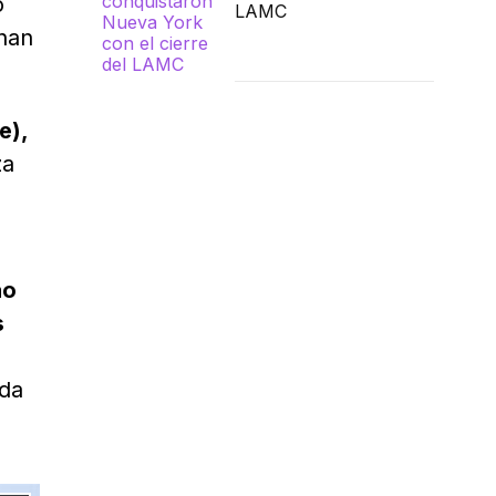
o
LAMC
nan
e),
za
ão
s
ada