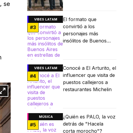
, se
El formato que
VIBES LATAM
convirtió a los
#
3
personajes más
insólitos de Buenos
Aires en estrellas de
internet
n
Conocé a El Arturito, el
VIBES LATAM
influencer que visita de
#
4
puestos callejeros a
restaurantes Michelin
¿Quién es PALO, la voz
MÚSICA
detrás de "Hacela
#
5
corta morocho"?