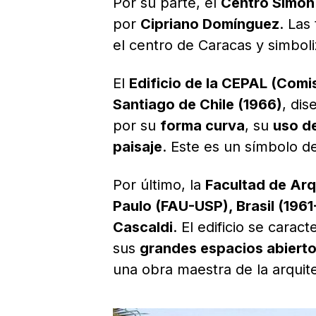
Por su parte, el
Centro Simón 
por
Cipriano Domínguez
. Las
el centro de Caracas y simbol
El
Edificio de la CEPAL (Comi
Santiago de Chile (1966)
, di
por su
forma curva
, su
uso d
paisaje
. Este es un símbolo d
Por último, la
Facultad de Arq
Paulo (FAU-USP), Brasil (196
Cascaldi
. El edificio se carac
sus
grandes espacios abiert
una obra maestra de la arqui