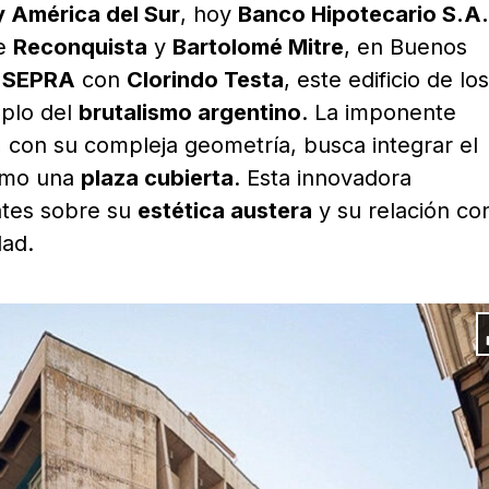
 América del Sur
, hoy
Banco Hipotecario S.A.
de
Reconquista
y
Bartolomé Mitre
, en Buenos
o
SEPRA
con
Clorindo Testa
, este edificio de los
plo del
brutalismo argentino
. La imponente
, con su compleja geometría, busca integrar el
omo una
plaza cubierta
. Esta innovadora
tes sobre su
estética austera
y su relación co
dad.