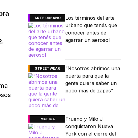
bra
Los términos del arte
ARTE URBANO
urbano que tenés que
conocer antes de
agarrar un aerosol
2
.
“Nosotros abrimos una
STREETWEAR
puerta para que la
gente quiera saber un
ema
poco más de zapas"
osos
Trueno y Milo J
MÚSICA
conquistaron Nueva
York con el cierre del