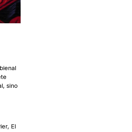
bienal
ete
l, sino
er, El