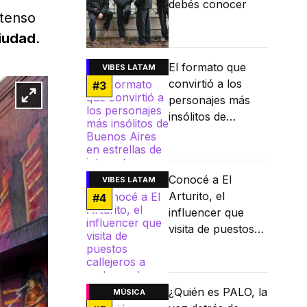
debés conocer
xtenso
ciudad
.
El formato que
VIBES LATAM
convirtió a los
#
3
personajes más
insólitos de
Buenos Aires en
estrellas de
internet
Conocé a El
VIBES LATAM
Arturito, el
#
4
influencer que
visita de puestos
callejeros a
restaurantes
Michelin
¿Quién es PALO, la
MÚSICA