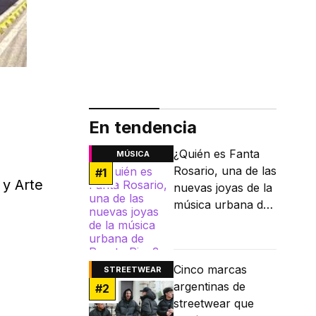
En tendencia
¿Quién es Fanta
MÚSICA
Rosario, una de las
#
1
i y Arte
nuevas joyas de la
música urbana de
Puerto Rico?
Cinco marcas
STREETWEAR
argentinas de
#
2
streetwear que