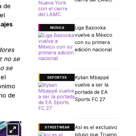
a de
el
sajes
Liga Bazooka
MÚSICA
vuelve a México
con su primera
dores
edición nacional
ez no se
no se
 el
Kylian Mbappé
DEPORTES
vuelve a ser la
dónimo
portada de EA
ano de
Sports FC 27
Así es el exclusivo
STREETWEAR
piluso que Trueno