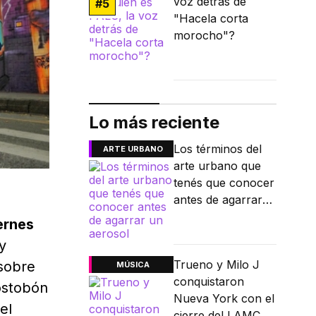
voz detrás de
#
5
"Hacela corta
morocho"?
Lo más reciente
Los términos del
ARTE URBANO
arte urbano que
tenés que conocer
antes de agarrar
un aerosol
ernes
y
Trueno y Milo J
 sobre
MÚSICA
conquistaron
ostobón
Nueva York con el
el
cierre del LAMC