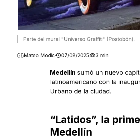
Parte del mural "Universo Graffiti" (Postobón).
Mateo Modic
07/08/2025
3 min
Medellín
sumó un nuevo capítu
latinoamericano con la inaugu
Urbano de la ciudad.
“Latidos”, la prim
Medellín