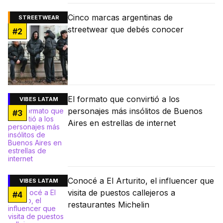
Cinco marcas argentinas de
STREETWEAR
streetwear que debés conocer
#
2
El formato que convirtió a los
VIBES LATAM
personajes más insólitos de Buenos
#
3
Aires en estrellas de internet
Conocé a El Arturito, el influencer que
VIBES LATAM
visita de puestos callejeros a
#
4
restaurantes Michelin