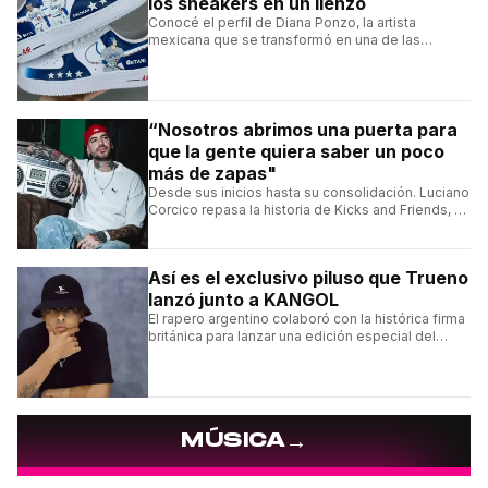
los sneakers en un lienzo
Conocé el perfil de Diana Ponzo, la artista
mexicana que se transformó en una de las
grandes referentes de la customización de
sneakers en Latinoamérica.
“Nosotros abrimos una puerta para
que la gente quiera saber un poco
más de zapas"
Desde sus inicios hasta su consolidación. Luciano
Corcico repasa la historia de Kicks and Friends, el
proyecto que transformó la cultura sneaker en
Argentina.
Así es el exclusivo piluso que Trueno
lanzó junto a KANGOL
El rapero argentino colaboró con la histórica firma
británica para lanzar una edición especial del
clásico Bermuda Casual.
→
MÚSICA