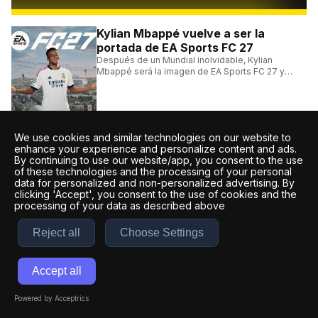
Kylian Mbappé vuelve a ser la
portada de EA Sports FC 27
Después de un Mundial inolvidable, Kylian
Mbappé será la imagen de EA Sports FC 27 y
alcanzará un récord histórico dentro de la
franquicia.
Los conceptos que tenés que
We use cookies and similar technologies on our website to
conocer para entender una
enhance your experience and personalize content and ads.
competencia de parkour
By continuing to use our website/app, you consent to the use
of these technologies and the processing of your personal
Conocé los movimientos, formatos de
data for personalized and non-personalized advertising. By
competencia y tecnicismos esenciales para
clicking 'Accept', you consent to the use of cookies and the
seguir una competencia de parkour sin perderte
processing of your data as described above
ningún detalle.
Los destacados del skate
Reject all
Choose Settings
latinoamericano x Street Art Latam
Desde México hasta Colombia: descubrí a cuatro
talentos del skateboarding latinoamericano que
Accept all
se destacan por sus trucos y su estilo sobre la
tabla.
Powered by Acceptrics