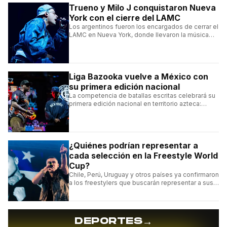
Trueno y Milo J conquistaron Nueva
York con el cierre del LAMC
Los argentinos fueron los encargados de cerrar el
LAMC en Nueva York, donde llevaron la música
urbana argentina a uno de los escenarios más
emblemáticos.
Liga Bazooka vuelve a México con
su primera edición nacional
La competencia de batallas escritas celebrará su
primera edición nacional en territorio azteca:
conocé la cartelera, la fecha y cómo conseguir
entradas.
¿Quiénes podrían representar a
cada selección en la Freestyle World
Cup?
Chile, Perú, Uruguay y otros países ya confirmaron
a los freestylers que buscarán representar a sus
selecciones en el torneo organizado por Urban
Roosters.
→
DEPORTES