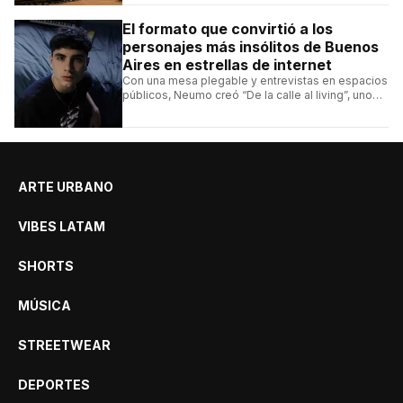
hamburguesas, sándwiches y más.
El formato que convirtió a los
personajes más insólitos de Buenos
Aires en estrellas de internet
Con una mesa plegable y entrevistas en espacios
públicos, Neumo creó “De la calle al living”, uno
de los formatos más virales de las redes
argentinas.
ARTE URBANO
VIBES LATAM
SHORTS
MÚSICA
STREETWEAR
DEPORTES