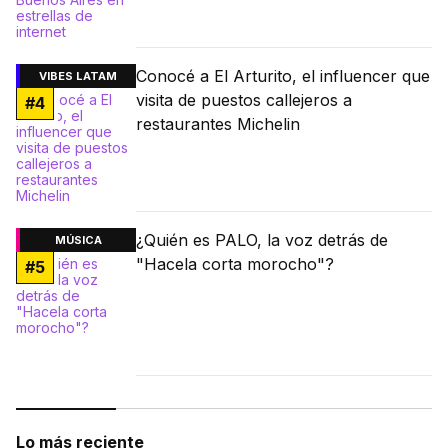
Conocé a El Arturito, el influencer que
VIBES LATAM
visita de puestos callejeros a
#
4
restaurantes Michelin
¿Quién es PALO, la voz detrás de
MÚSICA
"Hacela corta morocho"?
#
5
Lo más reciente