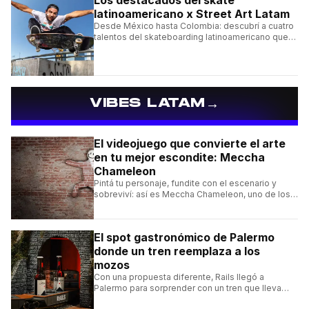
latinoamericano x Street Art Latam
Desde México hasta Colombia: descubrí a cuatro
talentos del skateboarding latinoamericano que
se destacan por sus trucos y su estilo sobre la
tabla.
→
VIBES LATAM
El videojuego que convierte el arte
en tu mejor escondite: Meccha
Chameleon
Pintá tu personaje, fundite con el escenario y
sobreviví: así es Meccha Chameleon, uno de los
videojuegos independientes del momento.
El spot gastronómico de Palermo
donde un tren reemplaza a los
mozos
Con una propuesta diferente, Rails llegó a
Palermo para sorprender con un tren que lleva
cada pedido hasta la mesa y una carta de