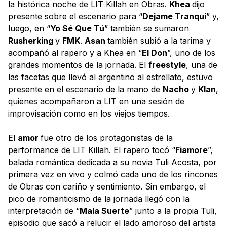
la histórica noche de LIT Killah en Obras.
Khea
dijo
presente sobre el escenario para “
Dejame Tranqui
” y,
luego, en “
Yo Sé Que Tú
” también se sumaron
Rusherking
y
FMK
.
Asan
también subió a la tarima y
acompañó al rapero y a Khea en “
El Don
”, uno de los
grandes momentos de la jornada. El
freestyle
, una de
las facetas que llevó al argentino al estrellato, estuvo
presente en el escenario de la mano de
Nacho
y
Klan
,
quienes acompañaron a LIT en una sesión de
improvisación como en los viejos tiempos.
El
amor
fue otro de los protagonistas de la
performance de LIT Killah. El rapero tocó “
Fiamore
”,
balada romántica dedicada a su novia Tuli Acosta, por
primera vez en vivo y colmó cada uno de los rincones
de Obras con cariño y sentimiento. Sin embargo, el
pico de romanticismo de la jornada llegó con la
interpretación de “
Mala Suerte
” junto a la propia Tuli,
episodio que sacó a relucir el lado amoroso del artista