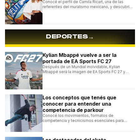
Conocé el perfil de Camila Ricart, una de las
referentes del muralismo mexicano, y descubrí
cómo construyó su estilo y sus obras más
destacadas.
→
DEPORTES
Kylian Mbappé vuelve a ser la
portada de EA Sports FC 27
Después de un Mundial inolvidable, Kylian
Mbappé será la imagen de EA Sports FC 27 y
alcanzará un récord histórico dentro de la
franquicia.
Los conceptos que tenés que
conocer para entender una
competencia de parkour
Conocé los movimientos, formatos de
competencia y tecnicismos esenciales para
seguir una competencia de parkour sin perderte
ningún detalle.
Los destacados del skate