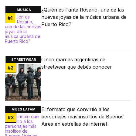
¿Quién es Fanta Rosario, una de las
MÚSICA
nuevas joyas de la música urbana de
#
1
Puerto Rico?
Cinco marcas argentinas de
STREETWEAR
streetwear que debés conocer
#
2
El formato que convirtió a los
VIBES LATAM
personajes más insólitos de Buenos
#
3
Aires en estrellas de internet