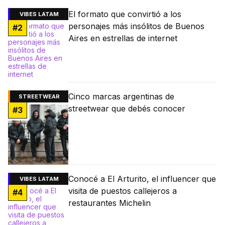
El formato que convirtió a los
VIBES LATAM
personajes más insólitos de Buenos
#
2
Aires en estrellas de internet
Cinco marcas argentinas de
STREETWEAR
streetwear que debés conocer
#
3
Conocé a El Arturito, el influencer que
VIBES LATAM
visita de puestos callejeros a
#
4
restaurantes Michelin