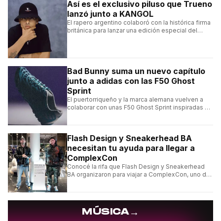
Así es el exclusivo piluso que Trueno
lanzó junto a KANGOL
El rapero argentino colaboró con la histórica firma
británica para lanzar una edición especial del
clásico Bermuda Casual.
Bad Bunny suma un nuevo capítulo
junto a adidas con las F50 Ghost
Sprint
El puertorriqueño y la marca alemana vuelven a
colaborar con unas F50 Ghost Sprint inspiradas en
Puerto Rico y una de las franquicias más icónicas
del fútbol.
Flash Design y Sneakerhead BA
necesitan tu ayuda para llegar a
ComplexCon
Conocé la rifa que Flash Design y Sneakerhead
BA organizaron para viajar a ComplexCon, uno de
los eventos más importantes del mundo sneaker.
→
MÚSICA