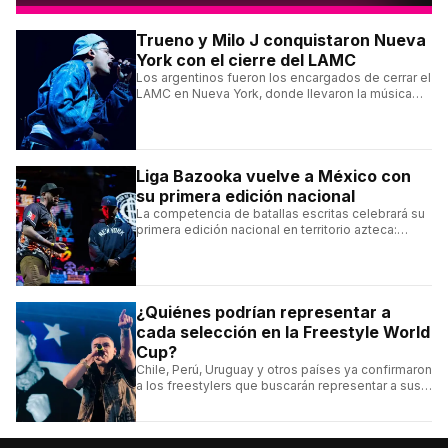
Trueno y Milo J conquistaron Nueva
York con el cierre del LAMC
Los argentinos fueron los encargados de cerrar el
LAMC en Nueva York, donde llevaron la música
urbana argentina a uno de los escenarios más
emblemáticos.
Liga Bazooka vuelve a México con
su primera edición nacional
La competencia de batallas escritas celebrará su
primera edición nacional en territorio azteca:
conocé la cartelera, la fecha y cómo conseguir
entradas.
¿Quiénes podrían representar a
cada selección en la Freestyle World
Cup?
Chile, Perú, Uruguay y otros países ya confirmaron
a los freestylers que buscarán representar a sus
selecciones en el torneo organizado por Urban
Roosters.