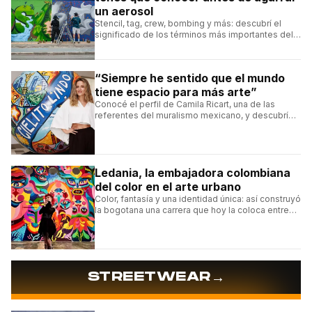
un aerosol
Stencil, tag, crew, bombing y más: descubrí el
significado de los términos más importantes del
arte urbano y el muralismo.
“Siempre he sentido que el mundo
tiene espacio para más arte”
Conocé el perfil de Camila Ricart, una de las
referentes del muralismo mexicano, y descubrí
cómo construyó su estilo y sus obras más
destacadas.
Ledania, la embajadora colombiana
del color en el arte urbano
Color, fantasía y una identidad única: así construyó
la bogotana una carrera que hoy la coloca entre
las figuras femeninas más destacadas del
muralismo latino.
→
STREETWEAR