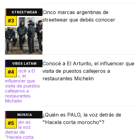
Cinco marcas argentinas de
STREETWEAR
streetwear que debés conocer
#
3
Conocé a El Arturito, el influencer que
VIBES LATAM
visita de puestos callejeros a
#
4
restaurantes Michelin
¿Quién es PALO, la voz detrás de
MÚSICA
"Hacela corta morocho"?
#
5