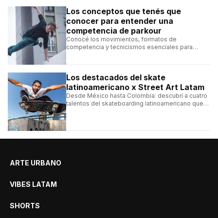
Los conceptos que tenés que
conocer para entender una
competencia de parkour
Conocé los movimientos, formatos de
competencia y tecnicismos esenciales para
seguir una competencia de parkour sin perderte
ningún detalle.
Los destacados del skate
latinoamericano x Street Art Latam
Desde México hasta Colombia: descubrí a cuatro
talentos del skateboarding latinoamericano que
se destacan por sus trucos y su estilo sobre la
tabla.
ARTE URBANO
VIBES LATAM
SHORTS