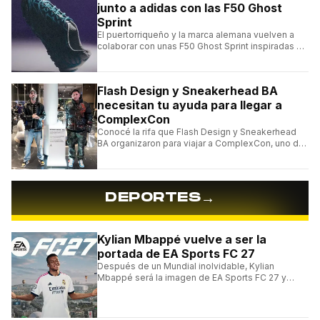
junto a adidas con las F50 Ghost
Sprint
El puertorriqueño y la marca alemana vuelven a
colaborar con unas F50 Ghost Sprint inspiradas en
Puerto Rico y una de las franquicias más icónicas
del fútbol.
Flash Design y Sneakerhead BA
necesitan tu ayuda para llegar a
ComplexCon
Conocé la rifa que Flash Design y Sneakerhead
BA organizaron para viajar a ComplexCon, uno de
los eventos más importantes del mundo sneaker.
→
DEPORTES
Kylian Mbappé vuelve a ser la
portada de EA Sports FC 27
Después de un Mundial inolvidable, Kylian
Mbappé será la imagen de EA Sports FC 27 y
alcanzará un récord histórico dentro de la
franquicia.