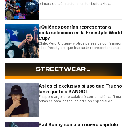
primera edición nacional en territorio azteca:
conocé la cartelera, la fecha y cómo conseguir
entradas.
¿Quiénes podrían representar a
cada selección en la Freestyle World
Cup?
Chile, Perú, Uruguay y otros países ya confirmaron
a los freestylers que buscarán representar a sus
selecciones en el torneo organizado por Urban
Roosters.
→
STREETWEAR
Así es el exclusivo piluso que Trueno
lanzó junto a KANGOL
El rapero argentino colaboró con la histórica firma
británica para lanzar una edición especial del
clásico Bermuda Casual.
Bad Bunny suma un nuevo capítulo