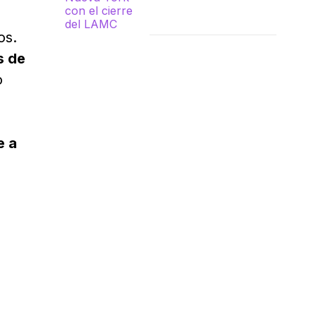
os.
s de
o
e a