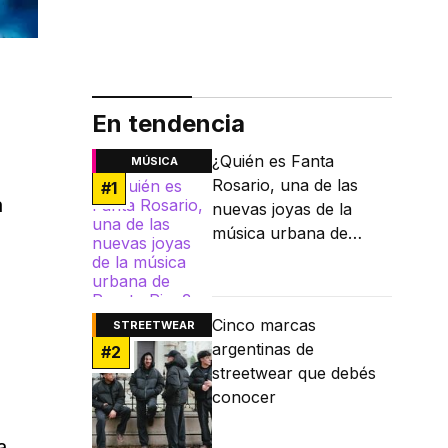
En tendencia
¿Quién es Fanta
MÚSICA
Rosario, una de las
#
1
a
nuevas joyas de la
música urbana de
Puerto Rico?
Cinco marcas
STREETWEAR
argentinas de
#
2
streetwear que debés
conocer
a