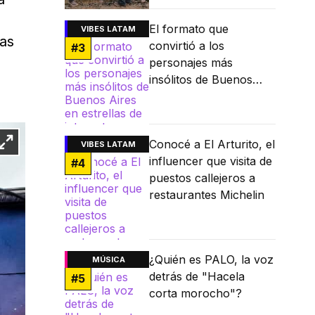
El formato que
VIBES LATAM
tas
convirtió a los
#
3
personajes más
insólitos de Buenos
Aires en estrellas de
internet
Conocé a El Arturito, el
VIBES LATAM
influencer que visita de
#
4
puestos callejeros a
restaurantes Michelin
¿Quién es PALO, la voz
MÚSICA
detrás de "Hacela
#
5
corta morocho"?