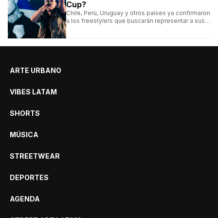
Cup?
Chile, Perú, Uruguay y otros países ya confirmaron
a los freestylers que buscarán representar a sus
selecciones en el torneo organizado por Urban
Roosters.
ARTE URBANO
VIBES LATAM
SHORTS
MÚSICA
STREETWEAR
DEPORTES
AGENDA