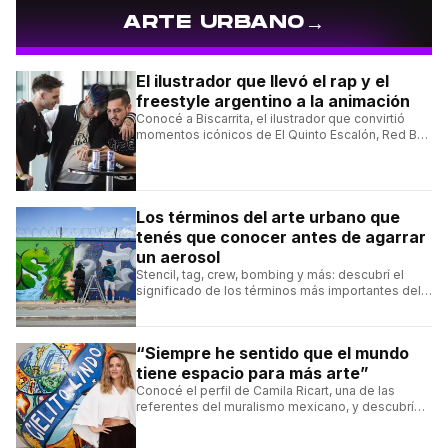
→
ARTE URBANO
El ilustrador que llevó el rap y el
freestyle argentino a la animación
Conocé a Biscarrita, el ilustrador que convirtió
momentos icónicos de El Quinto Escalón, Red Bull
Batalla y Liga Bazooka en piezas de animación.
Los términos del arte urbano que
tenés que conocer antes de agarrar
un aerosol
Stencil, tag, crew, bombing y más: descubrí el
significado de los términos más importantes del
arte urbano y el muralismo.
“Siempre he sentido que el mundo
tiene espacio para más arte”
Conocé el perfil de Camila Ricart, una de las
referentes del muralismo mexicano, y descubrí
cómo construyó su estilo y sus obras más
destacadas.