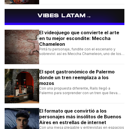
→
VIBES LATAM
El videojuego que convierte el arte
en tu mejor escondite: Meccha
Chameleon
Pintá tu personaje, fundite con el escenario y
sobreviví: así es Meccha Chameleon, uno de los
videojuegos independientes del momento.
El spot gastronómico de Palermo
donde un tren reemplaza a los
mozos
Con una propuesta diferente, Rails llegó a
Palermo para sorprender con un tren que lleva
cada pedido hasta la mesa y una carta de
hamburguesas, sándwiches y más.
El formato que convirtió a los
personajes más insólitos de Buenos
Aires en estrellas de internet
Con una mesa plegable y entrevistas en espacios