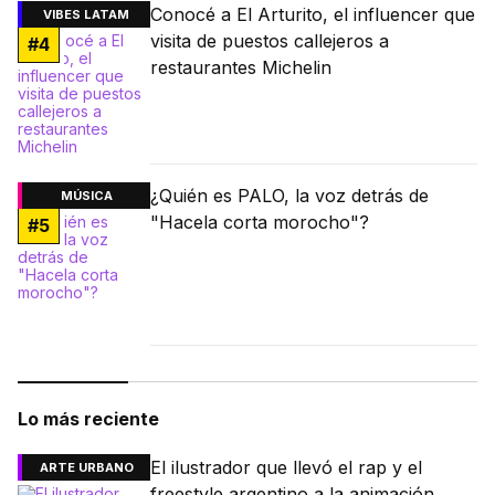
Conocé a El Arturito, el influencer que
VIBES LATAM
visita de puestos callejeros a
#
4
restaurantes Michelin
¿Quién es PALO, la voz detrás de
MÚSICA
"Hacela corta morocho"?
#
5
Lo más reciente
El ilustrador que llevó el rap y el
ARTE URBANO
freestyle argentino a la animación