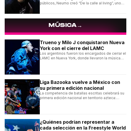
públicos, Neumo creó “De la calle al living”, uno
de los formatos más virales de las redes
argentinas.
→
MÚSICA
Trueno y Milo J conquistaron Nueva
York con el cierre del LAMC
Los argentinos fueron los encargados de cerrar el
LAMC en Nueva York, donde llevaron la música
urbana argentina a uno de los escenarios más
emblemáticos.
Liga Bazooka vuelve a México con
su primera edición nacional
La competencia de batallas escritas celebrará su
primera edición nacional en territorio azteca:
conocé la cartelera, la fecha y cómo conseguir
entradas.
¿Quiénes podrían representar a
cada selección en la Freestyle World